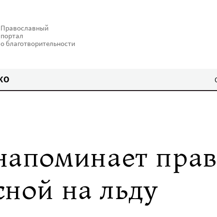
Православный
портал
о благотворительности
КО
напоминает пра
сной на льду