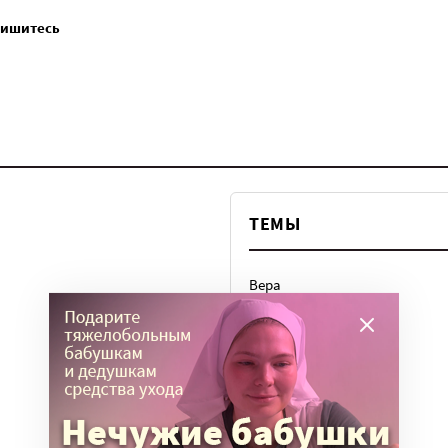
пишитесь
ТЕМЫ
Вера
Законы
История
Колонки
Кто есть кто
Личный опыт