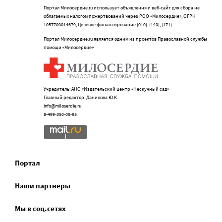
Портал Милосердие.ru использует объявления и веб-сайт для сбора не
облагаемых налогом пожертвований через РОО «Милосердие», ОГРН
1057700014679, Целевое финансирование (010), (140), (171)
Портал Милосердие.ru является одним из проектов Православной службы
помощи «Милосердие»
Учредитель: АНО «Издательский центр «Нескучный сад»
Главный редактор: Данилова Ю.К.
info@miloserdie.ru
8-499-350-05-95
Портал
Наши партнеры
Мы в соц.сетях