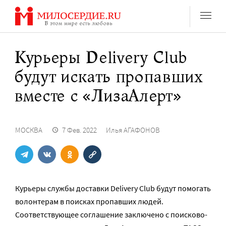
Перейти
к
содержанию
Курьеры Delivery Club
будут искать пропавших
вместе с «ЛизаАлерт»
МОСКВА
7 Фев. 2022
Илья АГАФОНОВ
Курьеры службы доставки Delivery Club будут помогать
волонтерам в поисках пропавших людей.
Соответствующее соглашение заключено с поисково-