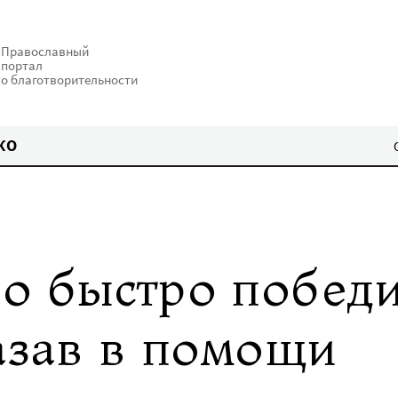
Православный
портал
о благотворительности
КО
о быстро победи
казав в помощи