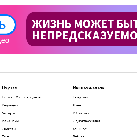
Портал
Мы в соц.сетях
Портал Милосердие.ru
Telegram
Редакция
Дзен
Авторы
ВКонтакте
Вакансии
Одноклассники
Сюжеты
YouTube
Темы
Rutube