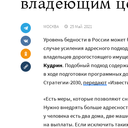
владеющим ц
МОСКВА
25 Май. 2021
Уровень бедности в России может 
случае усиления адресного подхо
владельцев дорогостоящего имуще
Кудрин
. Подобный подход содерж
в ходе подготовки программных д
Стратегии-2030,
передают
«Извест
«Есть меры, которые позволяют сни
Нужно внедрять больше адресност
у человека есть два дома, две маш
на выплаты. Если исключить таких