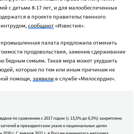
й с детьми 8-17 лет, и для малообеспеченных
одержатся в проекте правительственного
Минтрудом,
сообщают
«Известия».
во-промышленная палата предложила отменить
тоимости продовольствия, заменив сдерживание
ю бедным семьям. Такая мера может ухудшить
юдей, которые по тем или иным причинам не
сной помощи,
заявили
в службе «Милосердие».
вдвое по сравнению с 2017 годом (с 13,5% до 6,5%) закреплено
азателей в президентском указе о национальных целях
2020 г. С января 2021 г. в России изменилась методика