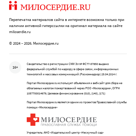
Перепечатка материалов сайта в интернете возможна только при
наличии активной гиперссылки на оригинал материала на сайте
miloserdie.ru
© 2024 – 2026. Милосердие.ru
Свидетельство о регистрации СМИ Эл № ФС77-57850 выдано
16+
федеральной службой по надзору в сфере связи, информационных
технологий и массовых коммуникаций (Роскомнадзор) 25.04.2014 г.
Портал Милосердие.ru использует объявления и веб-сайт для сбора не
облагаемых налогом пожертвований через РОО «Милосердие», ОГРН
1057700014679, Целевое финансирование (010), (140), (171)
Портал Милосердие.ru является одним из проектов Православной службы
помощи «Милосердие»
Учредитель: АНО «Издательский центр «Нескучный сад»