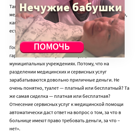
Так же, как бесплатным должен быть и сервис в
медучреждениях, начиная с тех же бахил, потому что,
как нас убеждают, это гигиеническая проблема, то
есть медицинская.
Государству стоит принять базовую программу
гарантий сервисных услуг в государственных и
муниципальных учреждениях. Потому, что на
разделении медицинских и сервисных услуг
зарабатываются довольно приличные деньги. Не
очень понятно, туалет — платный или бесплатный? Та
же самая сиделка — платная или бесплатная?
Отнесение сервисных услуг к медицинской помощи
автоматически даст ответ на вопрос о том, за что в
больнице имеют право требовать деньги, за что –
нет».