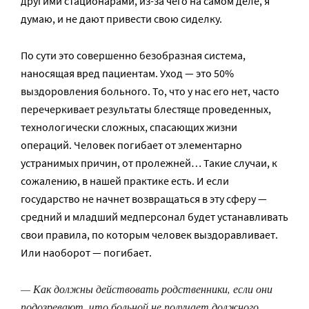
другими стационарами, из-за чего на самом деле, я
думаю, и не дают привести свою сиделку.
По сути это совершенно безобразная система,
наносящая вред пациентам. Уход — это 50%
выздоровления больного. То, что у нас его нет, часто
перечеркивает результаты блестяще проведенных,
технологически сложных, спасающих жизни
операций. Человек погибает от элементарно
устранимых причин, от пролежней… Такие случаи, к
сожалению, в нашей практике есть. И если
государство не начнет возвращаться в эту сферу —
средний и младший медперсонал будет устанавливать
свои правила, по которым человек выздоравливает.
Или наоборот — погибает.
— Как должны действовать родственники, если они
подозревают, что больной не получает должного