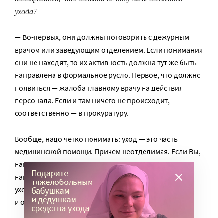
ухода?
— Во-первых, они должны поговорить с дежурным
врачом или заведующим отделением. Если понимания
они не находят, то их активность должна тут же быть
направлена в формальное русло. Первое, что должно
появиться — жалоба главному врачу на действия
персонала. Если и там ничего не происходит,
соответственно — в прокуратуру.
Вообще, надо четко понимать: уход — это часть
медицинской помощи. Причем неотделимая. Если Вы,
например, откроете стандарт по пролежням, вы там
найдете очень много интересного с точки зрения
ухода. А медицинская помощь у нас бесплатная,
и оказывается она по стандартам.