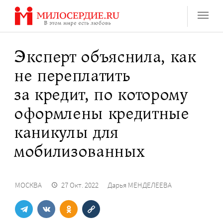
Перейти
к
содержанию
Эксперт объяснила, как
не переплатить
за кредит, по которому
оформлены кредитные
каникулы для
мобилизованных
МОСКВА
27 Окт. 2022
Дарья МЕНДЕЛЕЕВА