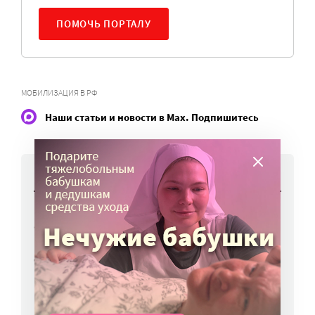
ПОМОЧЬ ПОРТАЛУ
МОБИЛИЗАЦИЯ В РФ
Наши статьи и новости в Max. Подпишитесь
НОВОСТИ
Работы фотографов портала
«Милосердие.ru» представят на выставке
в Переславле-Залесском
6 авг, 16:03
МЧС предупреждает москвичей о грозе
и буре