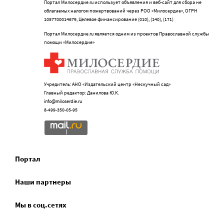
Портал Милосердие.ru использует объявления и веб-сайт для сбора не
облагаемых налогом пожертвований через РОО «Милосердие», ОГРН
1057700014679, Целевое финансирование (010), (140), (171)
Портал Милосердие.ru является одним из проектов Православной службы
помощи «Милосердие»
Учредитель: АНО «Издательский центр «Нескучный сад»
Главный редактор: Данилова Ю.К.
info@miloserdie.ru
8-499-350-05-95
Портал
Наши партнеры
Мы в соц.сетях