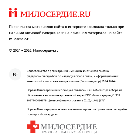
Перепечатка материалов сайта в интернете возможна только при
наличии активной гиперссылки на оригинал материала на сайте
miloserdie.ru
© 2024 – 2026. Милосердие.ru
Свидетельство о регистрации СМИ Эл № ФС77-57850 выдано
16+
федеральной службой по надзору в сфере связи, информационных
технологий и массовых коммуникаций (Роскомнадзор) 25.04.2014 г.
Портал Милосердие.ru использует объявления и веб-сайт для сбора не
облагаемых налогом пожертвований через РОО «Милосердие», ОГРН
1057700014679, Целевое финансирование (010), (140), (171)
Портал Милосердие.ru является одним из проектов Православной службы
помощи «Милосердие»