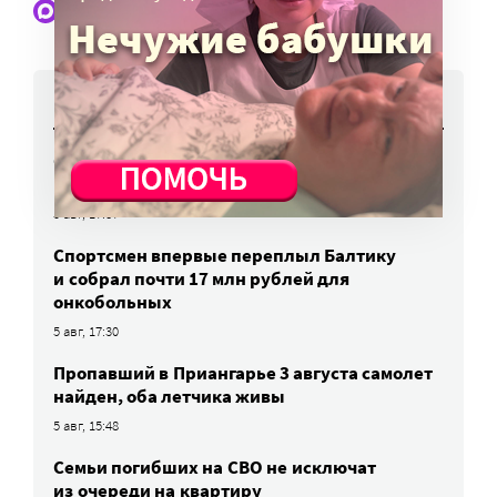
Наши статьи и новости в Max. Подпишитесь
НОВОСТИ
Сборы в школу подорожали, но остались
в рамках инфляции
5 авг, 17:37
Спортсмен впервые переплыл Балтику
и собрал почти 17 млн рублей для
онкобольных
5 авг, 17:30
Пропавший в Приангарье 3 августа самолет
найден, оба летчика живы
5 авг, 15:48
Семьи погибших на СВО не исключат
из очереди на квартиру