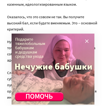
казенным, идеологизированным языком.
Оказалось, что это совсем не так. Вы получите
высокий бал, если будете вменяемым. Это – основной
критерий.
Нужны понятные планы, достоверные сведения,
точные цифры, если их нет – данные, основанные на
собственном опыте. Нужна конкретика и
адекватность.
Следить за всеми событиями и новостями Конкурса
субсидий можно в
Онлайн-дневнике Конкурса
, где
публикуются также интервью с экспертами и
организаторами, видеоматериалы и другая полезная
информация.