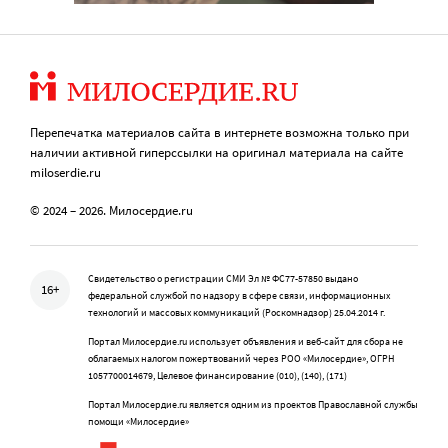
Перепечатка материалов сайта в интернете возможна только при
наличии активной гиперссылки на оригинал материала на сайте
miloserdie.ru
© 2024 – 2026. Милосердие.ru
Свидетельство о регистрации СМИ Эл № ФС77-57850 выдано
16+
федеральной службой по надзору в сфере связи, информационных
технологий и массовых коммуникаций (Роскомнадзор) 25.04.2014 г.
Портал Милосердие.ru использует объявления и веб-сайт для сбора не
облагаемых налогом пожертвований через РОО «Милосердие», ОГРН
1057700014679, Целевое финансирование (010), (140), (171)
Портал Милосердие.ru является одним из проектов Православной службы
помощи «Милосердие»