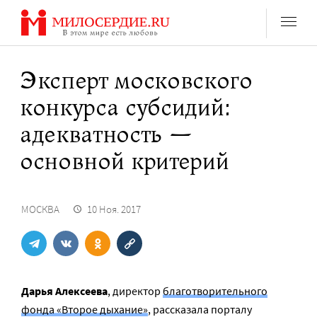
Перейти
к
содержанию
Эксперт московского
конкурса субсидий:
адекватность —
основной критерий
МОСКВА
10 Ноя. 2017
Дарья Алексеева
, директор
благотворительного
фонда «Второе дыхание»
, рассказала порталу