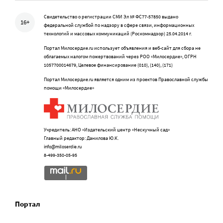
Свидетельство о регистрации СМИ Эл № ФС77-57850 выдано
16+
федеральной службой по надзору в сфере связи, информационных
технологий и массовых коммуникаций (Роскомнадзор) 25.04.2014 г.
Портал Милосердие.ru использует объявления и веб-сайт для сбора не
облагаемых налогом пожертвований через РОО «Милосердие», ОГРН
1057700014679, Целевое финансирование (010), (140), (171)
Портал Милосердие.ru является одним из проектов Православной службы
помощи «Милосердие»
Учредитель: АНО «Издательский центр «Нескучный сад»
Главный редактор: Данилова Ю.К.
info@miloserdie.ru
8-499-350-05-95
Портал