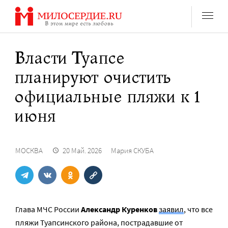
Перейти
к
содержанию
Власти Туапсе
планируют очистить
официальные пляжи к 1
июня
МОСКВА
20 Май. 2026
Мария СКУБА
Глава МЧС России
Александр Куренков
заявил
, что все
пляжи Туапсинского района, пострадавшие от