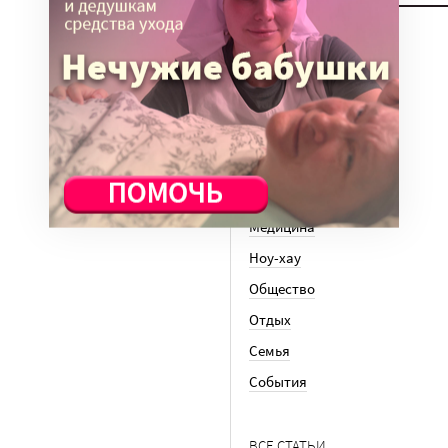
Вера
Законы
История
Колонки
Кто есть кто
Личный опыт
Медицина
Ноу-хау
Общество
Отдых
Семья
События
ВСЕ СТАТЬИ