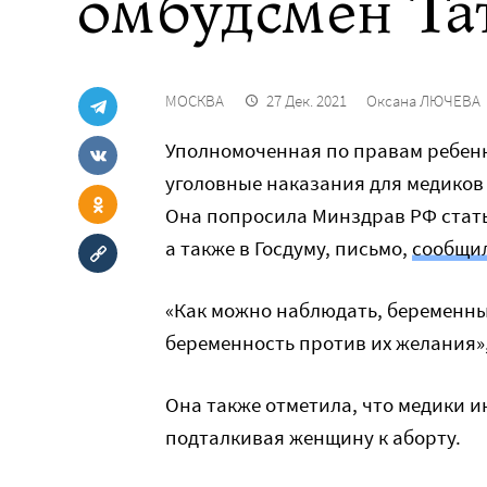
омбудсмен Та
МОСКВА
27 Дек. 2021
Оксана ЛЮЧЕВА
Уполномоченная по правам ребен
уголовные наказания для медиков
Она попросила Минздрав РФ стать
а также в Госдуму, письмо,
сообщи
«Как можно наблюдать, беременн
беременность против их желания»
Она также отметила, что медики и
подталкивая женщину к аборту.