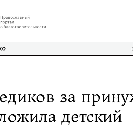
Православный
портал
о благотворительности
КО
едиков за прин
дложила детский