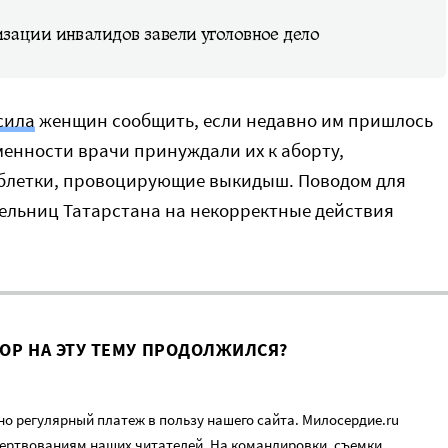
изации инвалидов завели уголовное дело
сила
женщин сообщить, если недавно им пришлось
еменности врачи принуждали их к аборту,
блетки, провоцирующие выкидыш. Поводом для
ельниц Татарстана на некорректные действия
ВОР НА ЭТУ ТЕМУ ПРОДОЛЖИЛСЯ?
о регулярный платеж в пользу нашего сайта. Милосердие.ru
ертвованиям наших читателей. На командировки, съемки,