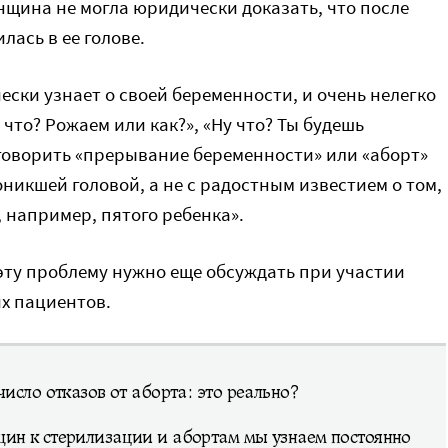
нщина не могла юридически доказать, что после
лась в ее голове.
ски узнает о своей беременности, и очень нелегко
 что? Рожаем или как?», «Ну что? Ты будешь
 говорить «прерывание беременности» или «аборт»
оникшей головой, а не с радостным известием о том,
, например, пятого ребенка».
эту проблему нужно еще обсуждать при участии
х пациентов.
число отказов от аборта: это реально?
ин к стерилизации и абортам мы узнаем постоянно