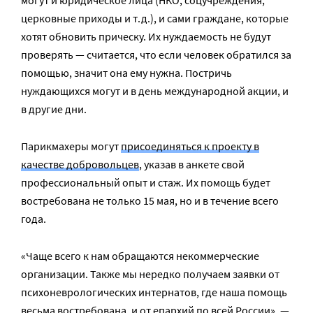
могут и юридическое лица (НКО, соцучреждения,
церковные приходы и т.д.), и сами граждане, которые
хотят обновить прическу. Их нуждаемость не будут
проверять — считается, что если человек обратился за
помощью, значит она ему нужна. Постричь
нуждающихся могут и в день международной акции, и
в другие дни.
Парикмахеры могут
присоединяться к проекту в
качестве добровольцев
, указав в анкете свой
профессиональный опыт и стаж. Их помощь будет
востребована не только 15 мая, но и в течение всего
года.
«Чаще всего к нам обращаются некоммерческие
организации. Также мы нередко получаем заявки от
психоневрологических интернатов, где наша помощь
весьма востребована, и от епархий по всей России», —