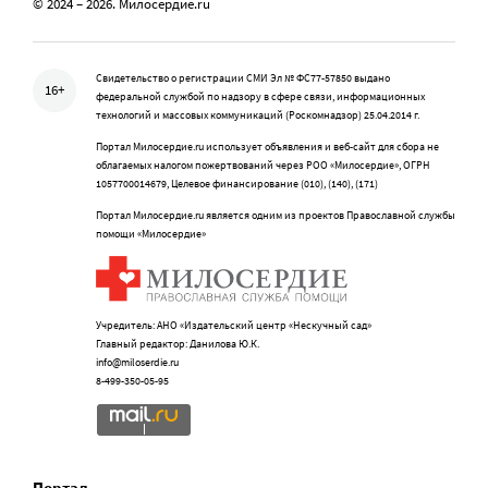
© 2024 – 2026. Милосердие.ru
Свидетельство о регистрации СМИ Эл № ФС77-57850 выдано
16+
федеральной службой по надзору в сфере связи, информационных
технологий и массовых коммуникаций (Роскомнадзор) 25.04.2014 г.
Портал Милосердие.ru использует объявления и веб-сайт для сбора не
облагаемых налогом пожертвований через РОО «Милосердие», ОГРН
1057700014679, Целевое финансирование (010), (140), (171)
Портал Милосердие.ru является одним из проектов Православной службы
помощи «Милосердие»
Учредитель: АНО «Издательский центр «Нескучный сад»
Главный редактор: Данилова Ю.К.
info@miloserdie.ru
8-499-350-05-95
Портал