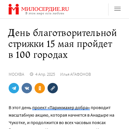
Перейти
к
содержанию
День благотворительной
стрижки 15 мая пройдет
в 100 городах
МОСКВА
4 Апр. 2025
Илья АГАФОНОВ
В этот день
проект «Парикмахер добра»
проводит
масштабную акцию, которая начнется в Анадыре на
Чукотке, и продолжится во всех часовых поясах