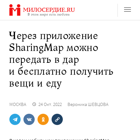
Перейти
к
содержанию
Через приложение
SharingMap можно
передать в дар
и бесплатно получить
вещи и еду
МОСКВА
24 Окт. 2022
Вероника ШЕВЦОВА