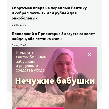
Спортсмен впервые переплыл Балтику
и собрал почти 17 млн рублей для
онкобольных
5 авг, 17:30
Пропавший в Приангарье 3 августа самолет
найден, оба летчика живы
5 авг, 15:48
Семьи погибших на СВО не исключат
из очереди на квартиру
5 авг, 15:28
ВСЕ НОВОСТИ