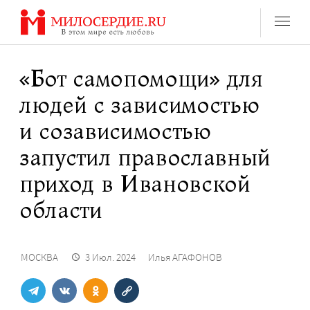
Перейти
к
содержанию
«Бот самопомощи» для
людей с зависимостью
и созависимостью
запустил православный
приход в Ивановской
области
МОСКВА
3 Июл. 2024
Илья АГАФОНОВ