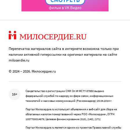
Перепечатка материалов сайта в интернете возможна только при
наличии активной гиперссылки на оригинал материала на сайте
miloserdie.ru
© 2024 – 2026. Милосердие.ru
Свидетельство о регистрации СМИ Эл № ФС77-57850 выдано
16+
федеральной службой по надзору в сфере связи, информационных
технологий и массовых коммуникаций (Роскомнадзор) 25.04.2014 г.
Портал Милосердие.ru использует объявления и веб-сайт для сбора не
облагаемых налогом пожертвований через РОО «Милосердие», ОГРН
1057700014679, Целевое финансирование (010), (140), (171)
Портал Милосердие.ru является одним из проектов Православной службы