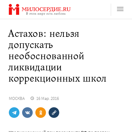
Перейти
к
содержанию
Астахов: нельзя
допускать
необоснованной
ликвидации
коррекционных школ
МОСКВА
16 Мар. 2016