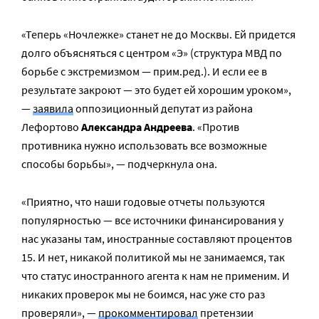
«Теперь «Ночлежке» станет не до Москвы. Ей придется
долго объясняться с центром «Э» (структура МВД по
борьбе с экстремизмом — прим.ред.). И если ее в
результате закроют — это будет ей хорошим уроком»,
—
заявила
оппозиционный депутат из района
Лефортово
Александра Андреева
. «Против
противника нужно использовать все возможные
способы борьбы», — подчеркнула она.
«Приятно, что наши годовые отчеты пользуются
популярностью — все источники финансирования у
нас указаны там, иностранные составляют процентов
15. И нет, никакой политикой мы не занимаемся, так
что статус иностранного агента к нам не применим. И
никаких проверок мы не боимся, нас уже сто раз
проверяли», —
прокомментировал
претензии