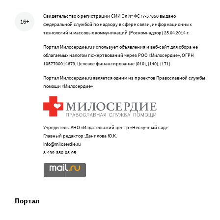
Свидетельство о регистрации СМИ Эл № ФС77-57850 выдано
16+
федеральной службой по надзору в сфере связи, информационных
технологий и массовых коммуникаций (Роскомнадзор) 25.04.2014 г.
Портал Милосердие.ru использует объявления и веб-сайт для сбора не
облагаемых налогом пожертвований через РОО «Милосердие», ОГРН
1057700014679, Целевое финансирование (010), (140), (171)
Портал Милосердие.ru является одним из проектов Православной службы
помощи «Милосердие»
Учредитель: АНО «Издательский центр «Нескучный сад»
Главный редактор: Данилова Ю.К.
info@miloserdie.ru
8-499-350-05-95
Портал