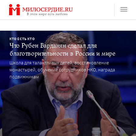
Перейти
к
содержанию
КТО ЕСТЬ КТО
Что Рубен Варданян сделал для
благотворительности в России и мире
Школа для талантливых детей, восстановление
монастырей, обучение сотрудников НКО, награда
подвижникам