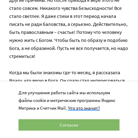
другие причины. Но после прихода к вере этого не
стало совсем. Никакого чувства безысходности! Все
стало светлее. Я даже стихи в этот период начала
писать не ради баловства, а серьезно. Действительно,
быть православным – счастье! Потому что человеку
нужно жить с Богом. Чтобы быть по образу и подобию
Бога, а не образиной. Пусть не все получается, но надо
стремиться!
Когда мы были знакомы где-то месяц, я рассказала
Владу, что верю в Бога. Он сразу стал интересоваться,
как я воцерковилась, – я рассказывала. Цели что-то
Для улучшения работы сайта мы используем
навязать у меня не было. Думала: «Как он сам захочет».
файлы cookie и метрические программы Яндекс
Это же очень личное. Однажды я сказала, что хочу
Метрика и Счетчик Mail.
Что это значит?
сходить в храм, Влад предложил пойти вместе. И мы
стали ходить туда вдвоем. Мы же вообще все вместе
Согласен
делаем.