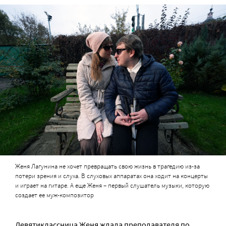
Женя Лагунина не хочет превращать свою жизнь в трагедию из-за
потери зрения и слуха. В слуховых аппаратах она ходит на концерты
и играет на гитаре. А еще Женя – первый слушатель музыки, которую
создает ее муж-композитор
Девятиклассница Женя ждала преподавателя по