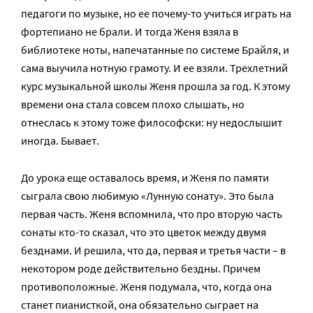
педагоги по музыке, но ее почему-то учиться играть на
фортепиано не брали. И тогда Женя взяла в
библиотеке ноты, напечатанные по системе Брайля, и
сама выучила нотную грамоту. И ее взяли. Трехлетний
курс музыкальной школы Женя прошла за год. К этому
времени она стала совсем плохо слышать, но
отнеслась к этому тоже философски: ну недослышит
иногда. Бывает.
До урока еще оставалось время, и Женя по памяти
сыграла свою любимую «Лунную сонату». Это была
первая часть. Женя вспомнила, что про вторую часть
сонаты кто-то сказал, что это цветок между двумя
безднами. И решила, что да, первая и третья части – в
некотором роде действительно бездны. Причем
противоположные. Женя подумала, что, когда она
станет пианисткой, она обязательно сыграет на