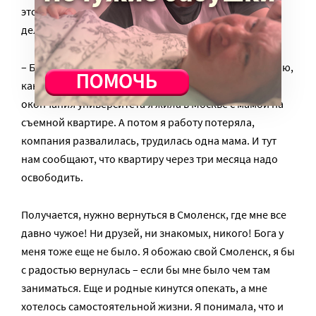
этому, я думаю, что, наверное, она никогда и не
делала трагедии из проблем со слухом и зрением.
– Был такой момент, когда я подумала: ну все, не знаю,
как дальше, – снова удивляет меня Женя. – После
окончания университета я жила в Москве с мамой на
съемной квартире. А потом я работу потеряла,
компания развалилась, трудилась одна мама. И тут
нам сообщают, что квартиру через три месяца надо
освободить.
Получается, нужно вернуться в Смоленск, где мне все
давно чужое! Ни друзей, ни знакомых, никого! Бога у
меня тоже еще не было. Я обожаю свой Смоленск, я бы
с радостью вернулась – если бы мне было чем там
заниматься. Еще и родные кинутся опекать, а мне
хотелось самостоятельной жизни. Я понимала, что и