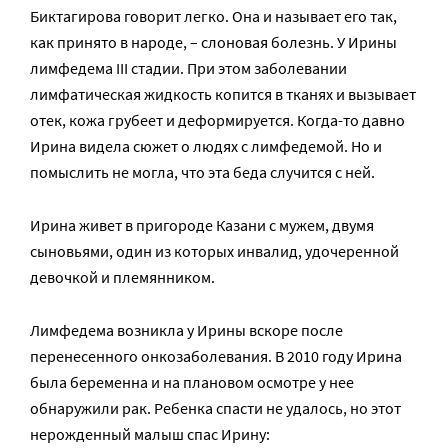
Биктагирова говорит легко. Она и называет его так,
как принято в народе, – слоновая болезнь. У Ирины
лимфедема III стадии. При этом заболевании
лимфатическая жидкость копится в тканях и вызывает
отек, кожа грубеет и деформируется. Когда-то давно
Ирина видела сюжет о людях с лимфедемой. Но и
помыслить не могла, что эта беда случится с ней.
Ирина живет в пригороде Казани с мужем, двумя
сыновьями, один из которых инвалид, удочеренной
девочкой и племянником.
Лимфедема возникла у Ирины вскоре после
перенесенного онкозаболевания. В 2010 году Ирина
была беременна и на плановом осмотре у нее
обнаружили рак. Ребенка спасти не удалось, но этот
нерожденный малыш спас Ирину: