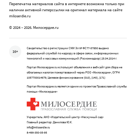
Перепечатка материалов сайта в интернете возможна только при
наличии активной гиперссылки на оригинал материала на сайте
miloserdie.ru
© 2024 – 2026. Милосердие.ru
Свидетельство о регистрации СМИ Эл № ФС77-57850 выдано
16+
федеральной службой по надзору в сфере связи, информационных
технологий и массовых коммуникаций (Роскомнадзор) 25.04.2014 г.
Портал Милосердие.ru использует объявления и веб-сайт для сбора не
облагаемых налогом пожертвований через РОО «Милосердие», ОГРН
1057700014679, Целевое финансирование (010), (140), (171)
Портал Милосердие.ru является одним из проектов Православной службы
помощи «Милосердие»
Учредитель: АНО «Издательский центр «Нескучный сад»
Главный редактор: Данилова Ю.К.
info@miloserdie.ru
8-499-350-05-95