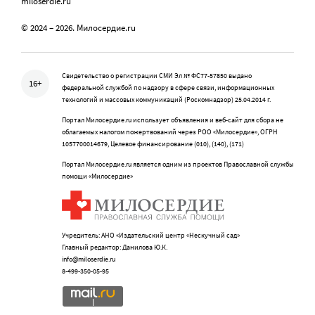
miloserdie.ru
© 2024 – 2026. Милосердие.ru
Свидетельство о регистрации СМИ Эл № ФС77-57850 выдано
16+
федеральной службой по надзору в сфере связи, информационных
технологий и массовых коммуникаций (Роскомнадзор) 25.04.2014 г.
Портал Милосердие.ru использует объявления и веб-сайт для сбора не
облагаемых налогом пожертвований через РОО «Милосердие», ОГРН
1057700014679, Целевое финансирование (010), (140), (171)
Портал Милосердие.ru является одним из проектов Православной службы
помощи «Милосердие»
Учредитель: АНО «Издательский центр «Нескучный сад»
Главный редактор: Данилова Ю.К.
info@miloserdie.ru
8-499-350-05-95