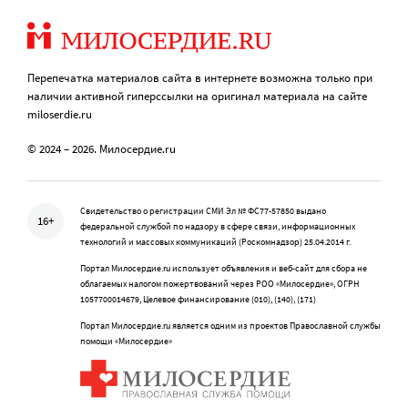
Перепечатка материалов сайта в интернете возможна только при
наличии активной гиперссылки на оригинал материала на сайте
miloserdie.ru
© 2024 – 2026. Милосердие.ru
Свидетельство о регистрации СМИ Эл № ФС77-57850 выдано
16+
федеральной службой по надзору в сфере связи, информационных
технологий и массовых коммуникаций (Роскомнадзор) 25.04.2014 г.
Портал Милосердие.ru использует объявления и веб-сайт для сбора не
облагаемых налогом пожертвований через РОО «Милосердие», ОГРН
1057700014679, Целевое финансирование (010), (140), (171)
Портал Милосердие.ru является одним из проектов Православной службы
помощи «Милосердие»