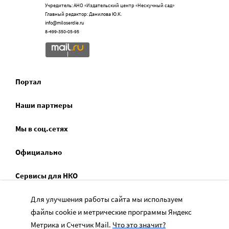
Учредитель: АНО «Издательский центр «Нескучный сад»
Главный редактор: Данилова Ю.К.
info@miloserdie.ru
8-499-350-05-95
Портал
Наши партнеры
Мы в соц.сетях
Официально
Сервисы для НКО
Для улучшения работы сайта мы используем
Спецпроекты
файлы cookie и метрические программы Яндекс
Социальное служение
Метрика и Счетчик Mail.
Что это значит?