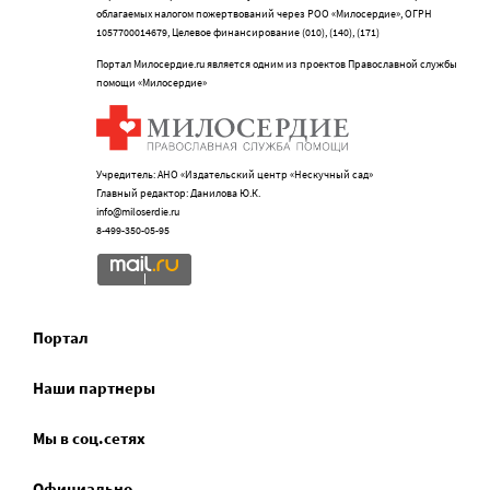
облагаемых налогом пожертвований через РОО «Милосердие», ОГРН
1057700014679, Целевое финансирование (010), (140), (171)
Портал Милосердие.ru является одним из проектов Православной службы
помощи «Милосердие»
Учредитель: АНО «Издательский центр «Нескучный сад»
Главный редактор: Данилова Ю.К.
info@miloserdie.ru
8-499-350-05-95
Портал
Наши партнеры
Мы в соц.сетях
Официально