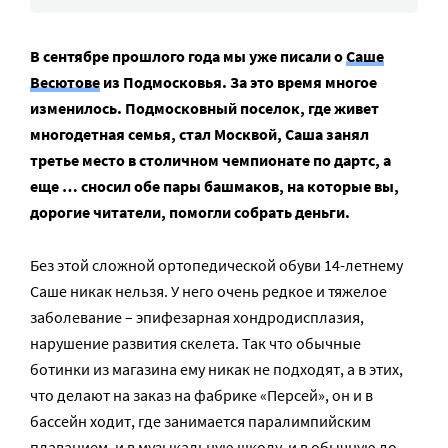
В сентябре прошлого года мы уже писали о
Саше
Весютове
из Подмосковья. За это время многое
изменилось. Подмосковный поселок, где живет
многодетная семья, стал Москвой, Саша занял
третье место в столичном чемпионате по дартс, а
еще … сносил обе пары башмаков, на которые вы,
дорогие читатели, помогли собрать деньги.
Без этой сложной ортопедической обуви 14-летнему
Саше никак нельзя. У него очень редкое и тяжелое
заболевание – эпифезарная хондродисплазия,
нарушение развития скелета. Так что обычные
ботинки из магазина ему никак не подходят, а в этих,
что делают на заказ на фабрике «Персей», он и в
бассейн ходит, где занимается паралимпийским
плаванием, и в музыкальную школу, и в обычную до