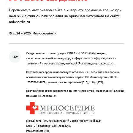
Перепечатка материалов сайта в интернете возможна только при
наличии активной гиперссылки на оригинал материала на сайте
miloserdie.ru
© 2024 – 2026. Милосердие.ru
Свидетельство о регистрации СМИ Эл № ФС77-57850 выдано
16+
федеральной службой по надзору в сфере связи, информационных
технологий и массовых коммуникаций (Роскомнадзор) 25.04.2014 г.
Портал Милосердие.ru использует объявления и веб-сайт для сбора не
облагаемых налогом пожертвований через РОО «Милосердие», ОГРН
1057700014679, Целевое финансирование (010), (140), (171)
Портал Милосердие.ru является одним из проектов Православной службы
помощи «Милосердие»
Учредитель: АНО «Издательский центр «Нескучный сад»
Главный редактор: Данилова Ю.К.
info@miloserdie.ru