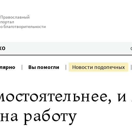
Православный
портал
о благотворительности
КО
улярно
Вы помогли
Новости подопечных
мостоятельнее, и
на работу