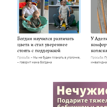
Богдан научился различать
У Адел
цвета и стал увереннее
комфор
стоять с поддержкой
коляск
Просьба
: – Мы не будем плакать в уголочке,
Просьба
: 
– говорит мама Богдана
инвалидна