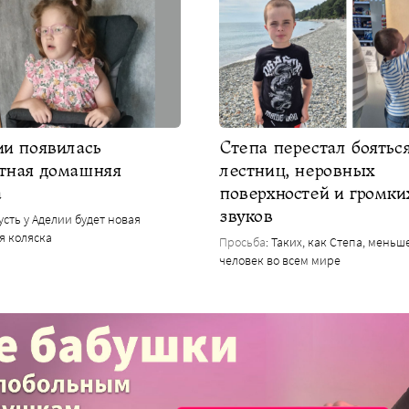
ии появилась
Степа перестал боятьс
тная домашняя
лестниц, неровных
а
поверхностей и громки
звуков
Пусть у Аделии будет новая
я коляска
Просьба
: Таких, как Степа, меньш
человек во всем мире