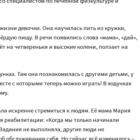
со специалистом по лечебной физкультуре и
 жизни девочки. Она научилась пить из кружки,
вёрдую пищу. В речи появились слова «мама», «дай»,
ёт на четвереньки и высокие колени, ползает на
унках. Там она познакомилась с другими детьми, у
есте с которыми теперь можно играть! В ходунках
ому.
ала искренне стремиться к людям. Её мама Мария
ря реабилитации: «Когда мы только начинали
 Задания не выполняла, другие люди не
об обслуживании себя. Но сейчас всё изменилось –