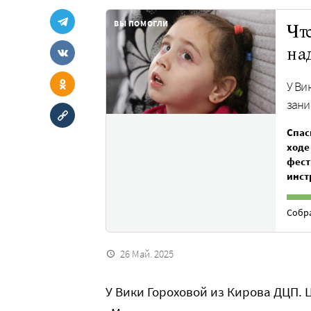
ВЫ ПОМОГЛИ
Чт
на
У Ви
зани
Спас
ходе
фест
инст
Собр
26 Май. 2025
У Вики Гороховой из Кирова ДЦП. 