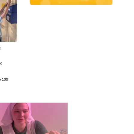
я
х
е 100