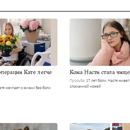
операции Кате легче
Кожа Насти стала чище
ь
Просьба
: 17 лет боли: Настя живет
сломанной кожей
Катя мечтает о жизни без боли