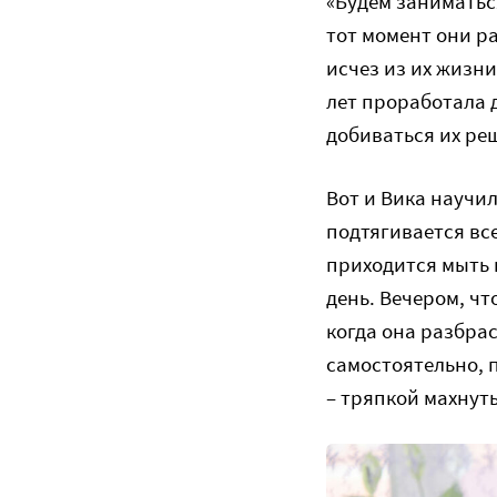
«Будем заниматьс
тот момент они р
исчез из их жизни
лет проработала 
добиваться их ре
Вот и Вика научил
подтягивается вс
приходится мыть 
день. Вечером, чт
когда она разбрас
самостоятельно, п
– тряпкой махнуть