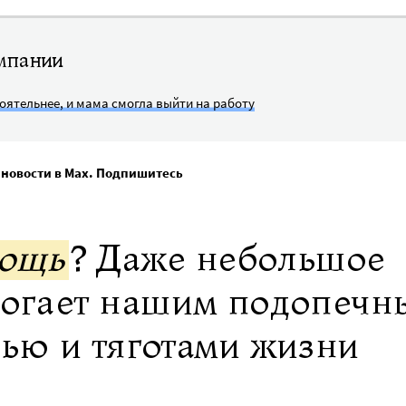
мпании
оятельнее, и мама смогла выйти на работу
 новости в Max. Подпишитесь
мощь
? Даже небольшое
могает нашим подопечн
нью и тяготами жизни