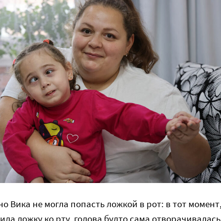
о Вика не могла попасть ложкой в рот: в тот момент
ила ложку ко рту, голова будто сама отворачивалась