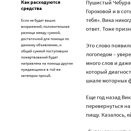
Как расходуются
Пушистый Чебураш
средства
Гороховой и в со
тебя». Вика никог
Если не будет ваших
возражений, положительная
ответ. Тоже призн
разница между суммой,
достаточной для помощи по
Это слово появило
данному объявлению, и
общей суммой поступивших
логопедом – увер
пожертвований будет
много слов и даже
направлена на помощь другим
нуждающимся в той же
который диагност
категории просьб.
шкале моторных ф
Еще год назад Вик
перевернуться на 
пищу. Казалось, е