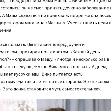
я», – твердо решила мама Маша. С Викиным отцом н
асстались: он не смог принять дочкино заболевание 
. А Маша сдаваться не привыкла: не зря же она восе
директором магазина «Магнит». Умеет ставить цели 
шения.
ась ползать. Вытягивает вперед ручки и
ем телом, протирая пол животом. «Каждый день
пол?» – спрашиваю Машу. «Иногда и несколько раз в
обы на следующее утро Вика могла ползать. А днем,
ывает кусочки еды. Вика пытается есть
оэтому еда так и летит во все стороны. Это не слож
. Зато дочка становится чуть самостоятельнее».