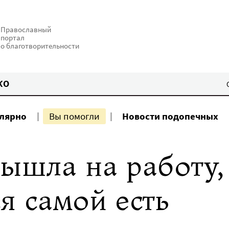
Православный
портал
о благотворительности
КО
улярно
Вы помогли
Новости подопечных
ышла на работу,
я самой есть