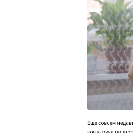
Еще совсем недавн
когда рука поднос