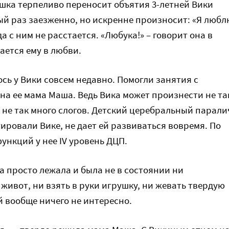
ка терпеливо переносит объятия 3-летней Вики
тый раз заезженно, но искренне произносит: «Я любл
да с ним не расстается. «Любука!» – говорит она в
ается ему в любви.
сь у Вики совсем недавно. Помогли занятия с
ена ее мама Маша. Ведь Вика может произнести не та
 не так много слогов. Детский церебральный парали
ировали Вике, не дает ей развиваться вовремя. По
ункций у нее IV уровень ДЦП.
а просто лежала и была не в состоянии ни
живот, ни взять в руки игрушку, ни жевать твердую
й вообще ничего не интересно.