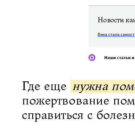
Новости ка
Вика стала самост
Наши статьи и
Где еще
нужна по
пожертвование по
справиться с болез