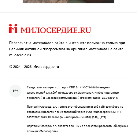
Перепечатка материалов сайта в интернете возможна только при
наличии активной гиперссылки на оригинал материала на сайте
miloserdie.ru
© 2024 – 2026. Милосердие.ru
Свидетельство о регистрации СМИ Эл № ФС77-57850 выдано
16+
федеральной службой по надзору в сфере связи, информационных
технологий и массовых коммуникаций (Роскомнадзор) 25.04.2014 г.
Портал Милосердие.ru использует объявления и веб-сайт для сбора не
облагаемых налогом пожертвований через РОО «Милосердие», ОГРН
1057700014679, Целевое финансирование (010), (140), (171)
Портал Милосердие.ru является одним из проектов Православной службы
помощи «Милосердие»