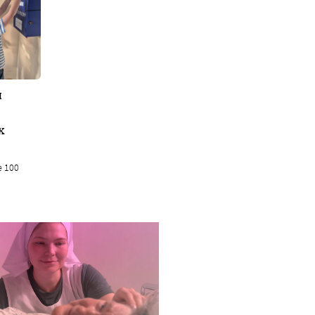
я
х
е 100