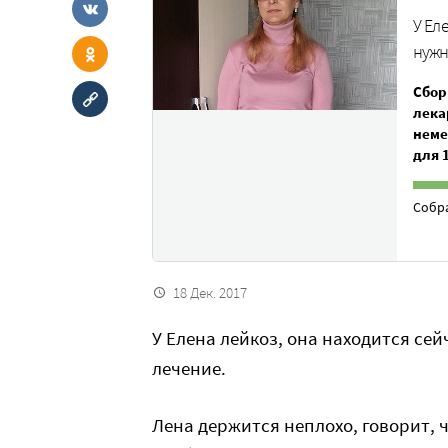
У Ел
нужн
Сбор
лека
неме
для 
Собр
18 Дек. 2017
У Елена лейкоз, она находится се
лечение.
Лена держится неплохо, говорит, 