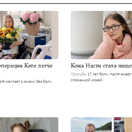
операции Кате легче
Кожа Насти стала чище
ь
Просьба
: 17 лет боли: Настя живет
сломанной кожей
Катя мечтает о жизни без боли