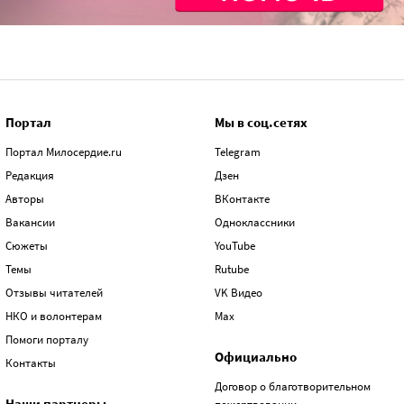
Портал
Мы в соц.сетях
Портал Милосердие.ru
Telegram
Редакция
Дзен
Авторы
ВКонтакте
Вакансии
Одноклассники
Сюжеты
YouTube
Темы
Rutube
Отзывы читателей
VK Видео
НКО и волонтерам
Max
Помоги порталу
Официально
Контакты
Договор о благотворительном
Наши партнеры