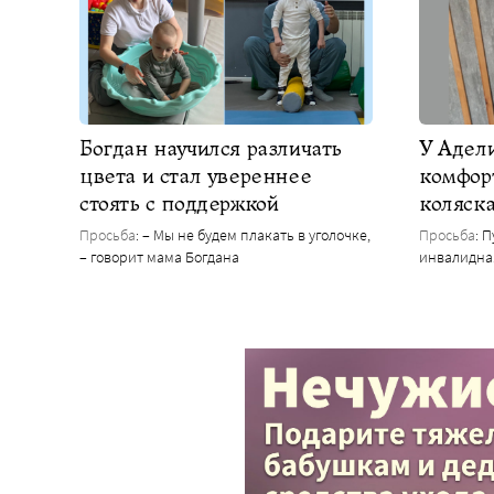
Богдан научился различать
У Адел
цвета и стал увереннее
комфор
стоять с поддержкой
коляск
Просьба
: – Мы не будем плакать в уголочке,
Просьба
: 
– говорит мама Богдана
инвалидна