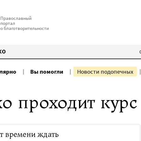
Православный
портал
о благотворительности
КО
улярно
Вы помогли
Новости подопечных
о проходит курс
т времени ждать