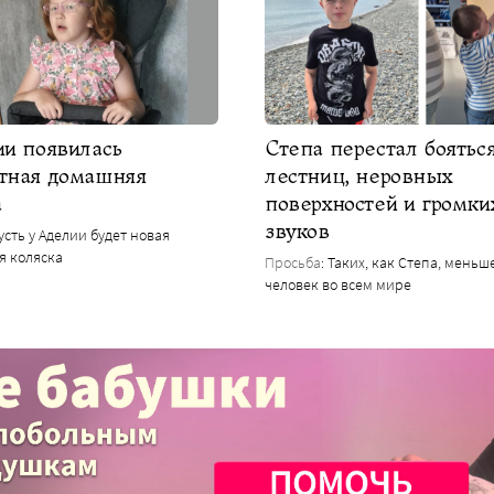
ии появилась
Степа перестал боятьс
тная домашняя
лестниц, неровных
а
поверхностей и громки
звуков
Пусть у Аделии будет новая
я коляска
Просьба
: Таких, как Степа, меньш
человек во всем мире