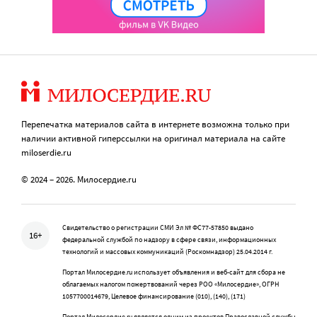
Перепечатка материалов сайта в интернете возможна только при
наличии активной гиперссылки на оригинал материала на сайте
miloserdie.ru
© 2024 – 2026. Милосердие.ru
Свидетельство о регистрации СМИ Эл № ФС77-57850 выдано
16+
федеральной службой по надзору в сфере связи, информационных
технологий и массовых коммуникаций (Роскомнадзор) 25.04.2014 г.
Портал Милосердие.ru использует объявления и веб-сайт для сбора не
облагаемых налогом пожертвований через РОО «Милосердие», ОГРН
1057700014679, Целевое финансирование (010), (140), (171)
Портал Милосердие.ru является одним из проектов Православной службы