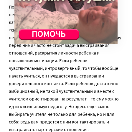
По мнению образовательного коуча и
нейропсихолога Анны Высоцкой, некоторым детям
категорически не подходят так называемые
«сильные» учителя. Они менее эмпатичны и больше
переживают за конечный итог своей работы, поэтому
перед ними часто не стоит задача выстраивания
отношений, раскрытия личности ребенка и
повышения мотивации. Если ребенок
чувствительный, интровертивный, то чтобы вообще
начать учиться, он нуждается в выстраивании
доверительного контакта. Если ребенок достаточно
амбициозный, не такой чувствительный и вместе с
учителем ориентирован на результат – то ему можно
идти к «сильному» педагогу. Но здесь еще важно
выбирать учителя не только для ребенка, но и для
себя: ведь вам придется с ним контактировать и
выстраивать партнерские отношения.