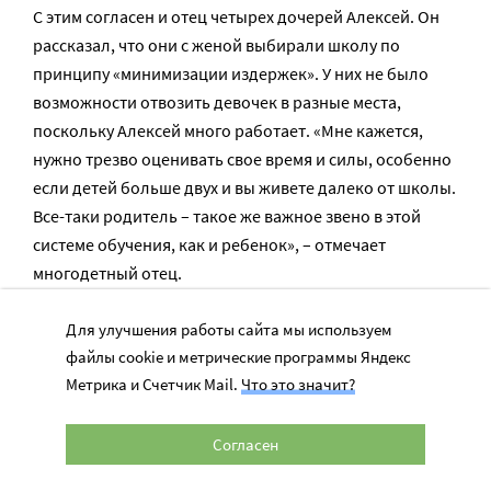
С этим согласен и отец четырех дочерей Алексей. Он
рассказал, что они с женой выбирали школу по
принципу «минимизации издержек». У них не было
возможности отвозить девочек в разные места,
поскольку Алексей много работает. «Мне кажется,
нужно трезво оценивать свое время и силы, особенно
если детей больше двух и вы живете далеко от школы.
Все-таки родитель – такое же важное звено в этой
системе обучения, как и ребенок», – отмечает
многодетный отец.
Для улучшения работы сайта мы используем
Родителям правда важно оценивать собственные
файлы cookie и метрические программы Яндекс
силы, соглашается Анна Высоцкая. В ситуациях, когда
Метрика и Счетчик Mail.
Что это значит?
они очень много работают, можно однозначно
рекомендовать частную школу, если семья
располагает средствами, причем школу полного дня,
Согласен
полупансион. Тогда это заведение становится