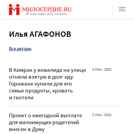
Перейти
к
содержанию
Илья АГАФОНОВ
Все авторы
В Кимрах у инвалида на улице
3 Июн. 2024
отняли взятую в долг еду.
Горожане купили для его
семьи продукты, кровать
и гантели
Проект о ежегодной выплате
3 Июн. 2024
для малоимущих родителей
внесен в Думу