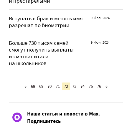
и престарелыми
Вступать в брак и менять имя
9 Июл. 2024
разрешат по биометрии
Больше 730 тысяч семей
9 Июл. 2024
смогут получить выплаты
из маткапитала
на школьников
←
68
69
70
71
72
73
74
75
76
→
Наши статьи и новости в Max.
Подпишитесь