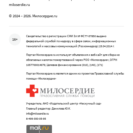
miloserdie.ru
© 2024 – 2026. Милосердие.ru
Свидетельство о регистрации СМИ Эл № ФС77-57850 выдано
16+
федеральной службой по надзору в сфере связи, информационных
технологий и массовых коммуникаций (Роскомнадзор) 25.04.2014 г.
Портал Милосердие.ru использует объявления и веб-сайт для сбора не
облагаемых налогом пожертвований через РОО «Милосердие», ОГРН
1057700014679, Целевое финансирование (010), (140), (171)
Портал Милосердие.ru является одним из проектов Православной службы
помощи «Милосердие»
Учредитель: АНО «Издательский центр «Нескучный сад»
Главный редактор: Данилова Ю.К.
info@miloserdie.ru
8-499-350-05-95