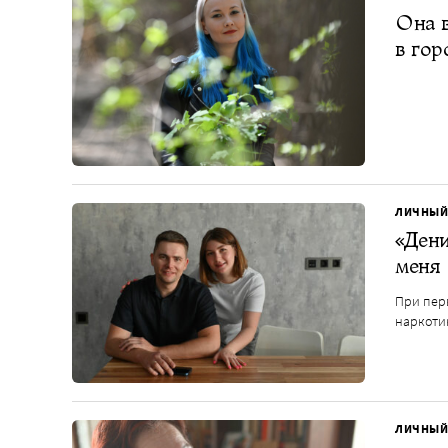
Она в
в гор
ЛИЧНЫЙ
«Дени
меня
При перв
наркоти
ЛИЧНЫЙ