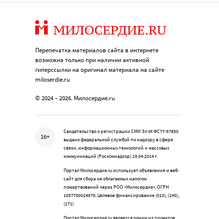
Перепечатка материалов сайта в интернете
возможна только при наличии активной
гиперссылки на оригинал материала на сайте
miloserdie.ru
© 2024 – 2026. Милосердие.ru
Свидетельство о регистрации СМИ Эл № ФС77-57850
16+
выдано федеральной службой по надзору в сфере
связи, информационных технологий и массовых
коммуникаций (Роскомнадзор) 25.04.2014 г.
Портал Милосердие.ru использует объявления и веб-
сайт для сбора не облагаемых налогом
пожертвований через РОО «Милосердие», ОГРН
1057700014679, Целевое финансирование (010), (140),
(171)
Портал Милосердие.ru является одним из проектов