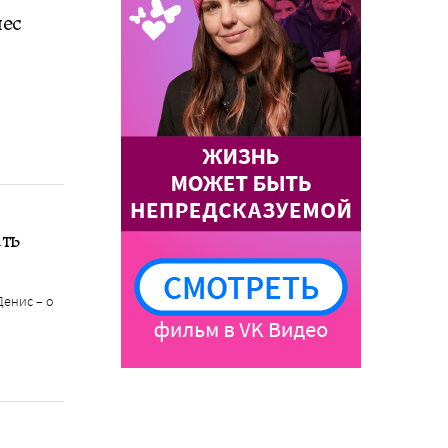
лес
ать
Денис – о