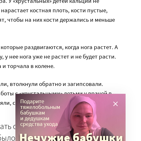
а. У «хрустальных» детей кальций не
 нарастает костная плоть, кости пустые,
т, чтобы на них кости держались и меньше
 которые раздвигаются, когда нога растет. А
 у нее нога уже не растет и не будет расти.
 и торчала в колене.
ли, втолкнули обратно и загипсовали.
боты с «хрустальными» детьми у врачей в
яли, сами загипсовали, как надо.
лать сама. У Илюши уже около
ло за его пять лет. Это боль