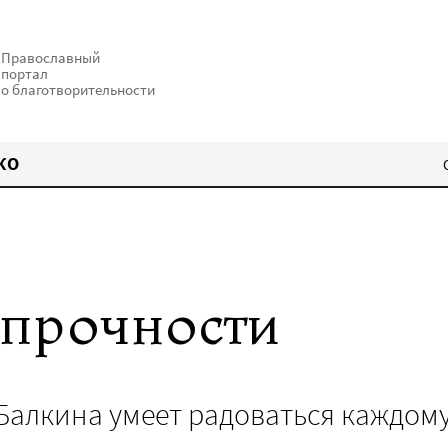
Православный
портал
о благотворительности
КО
прочности
Балкина умеет радоваться каждом