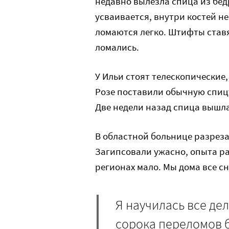
недавно вылезла спица из бедр
усваивается, внутри костей не
ломаются легко. Штифты ставя
ломались.
У Ильи стоят телескопические,
Розе поставили обычную спицу,
Две недели назад спица вышла
В областной больнице разреза
Загипсовали ужасно, опыта ра
регионах мало. Мы дома все сн
Я научилась все де
сорока переломов бы