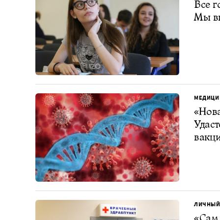
Все г
Мы в
МЕДИЦИ
«Нова
Удаст
вакц
ЛИЧНЫЙ
«Сам 