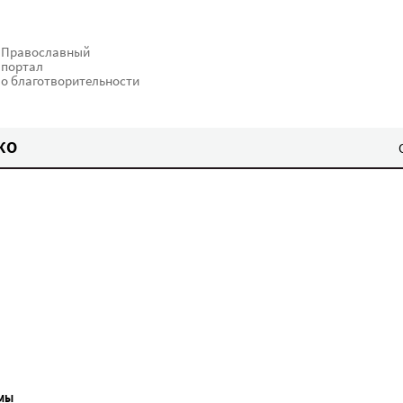
Православный
портал
о благотворительности
КО
МЫ