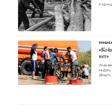
К прину
ПРОБЛЕ
«Койк
нет»
Из-за за
на-Дону
области.