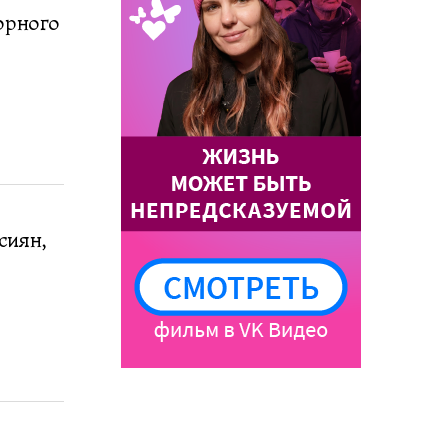
орного
сиян,