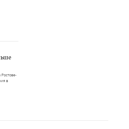
льше
 Ростове-
ния в