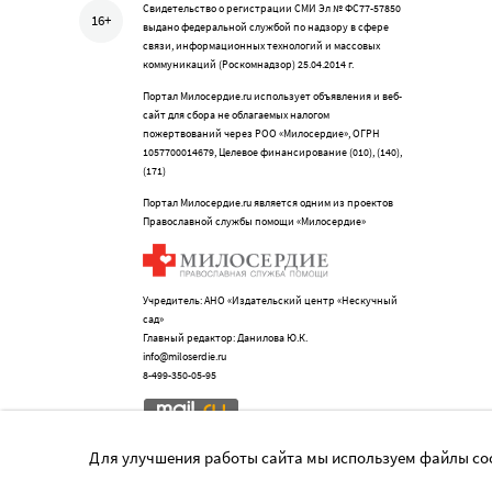
Свидетельство о регистрации СМИ Эл № ФС77-57850
16+
выдано федеральной службой по надзору в сфере
связи, информационных технологий и массовых
коммуникаций (Роскомнадзор) 25.04.2014 г.
Портал Милосердие.ru использует объявления и веб-
сайт для сбора не облагаемых налогом
пожертвований через РОО «Милосердие», ОГРН
1057700014679, Целевое финансирование (010), (140),
(171)
Портал Милосердие.ru является одним из проектов
Православной службы помощи «Милосердие»
Учредитель: АНО «Издательский центр «Нескучный
сад»
Главный редактор: Данилова Ю.К.
info@miloserdie.ru
8-499-350-05-95
Для улучшения работы сайта мы используем файлы coo