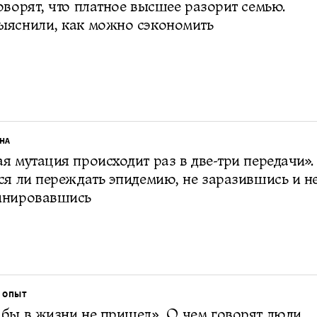
оворят, что платное высшее разорит семью.
ыяснили, как можно сэкономить
НА
я мутация происходит раз в две-три передачи».
ся ли переждать эпидемию, не заразившись и н
инировавшись
 ОПЫТ
бы в жизни не пришел». О чем говорят люди