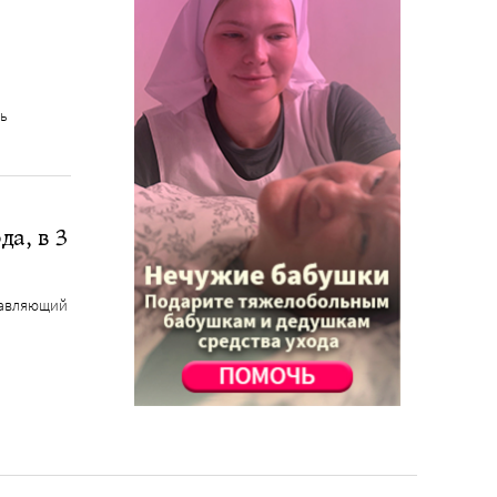
ть
да, в 3
правляющий