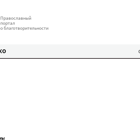
Православный
портал
о благотворительности
КО
МЫ