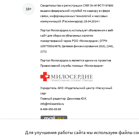
Свидетельство о регистрации СМИ Эл № ФС77-57850
16+
выдано федеральной службой по надзору в сфере
связи, информационных технологий и массовых
коммуникаций (Роскомнадзор) 25.04.2014 г.
Портал Милосердие.ru использует объявления и веб-
сайт для сбора не облагаемых налогом
пожертвований через РОО «Милосердие», ОГРН
1057700014679, Целевое финансирование (010), (140),
(171)
Портал Милосердие.ru является одним из проектов
Православной службы помощи «Милосердие»
Учредитель: АНО «Издательский центр «Нескучный
сад»
Главный редактор: Данилова Ю.К.
info@miloserdie.ru
8-499-350-05-95
Для улучшения работы сайта мы используем файлы coo