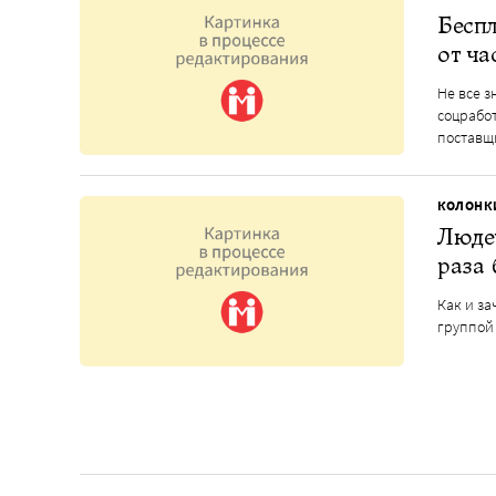
Бесп
от ча
Не все з
соцрабо
поставщи
КОЛОНК
Людей
раза 
Как и за
группой 