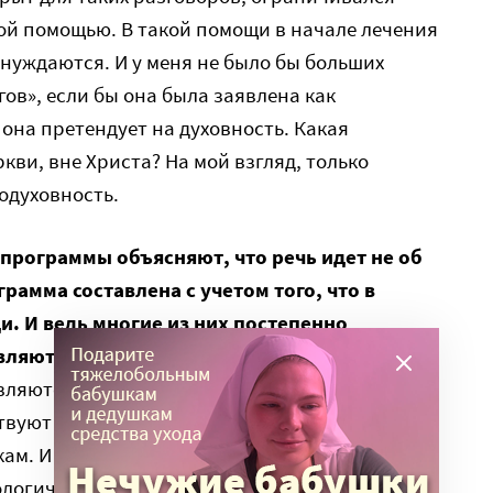
ой помощью. В такой помощи в начале лечения
нуждаются. И у меня не было бы больших
ов», если бы она была заявлена как
 она претендует на духовность. Какая
кви, вне Христа? На мой взгляд, только
одуховность.
программы объясняют, что речь идет не об
грамма составлена с учетом того, что в
. И ведь многие из них постепенно
вляются.
овляются благодаря группам? Думаю, что как
твуют не для воцерковления, а для абсолютно
ам. И помощи не психологической, а
ологическая методика программа «12 шагов» во