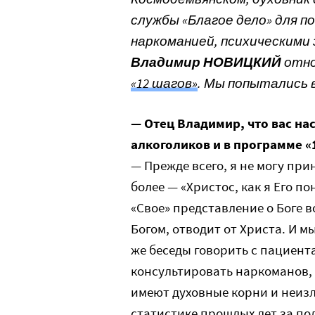
службы «Благое дело» для 
наркоманией, психическими 
Владимир НОВИЦКИЙ
отно
«12 шагов»
. Мы попытались 
— Отец Владимир, что вас н
алкоголиков и в программе «
— Прежде всего, я не могу при
более — «Христос, как я Его п
«Свое» представление о Боге 
Богом, отводит от Христа. И м
же беседы говорить с пациент
консультировать наркоманов, 
имеют духовные корни и неиз
статистике прошлых лет за по