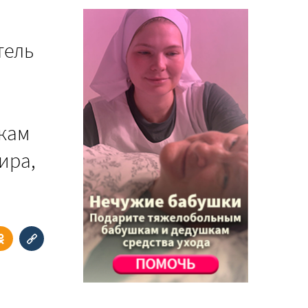
тель
кам
ира,