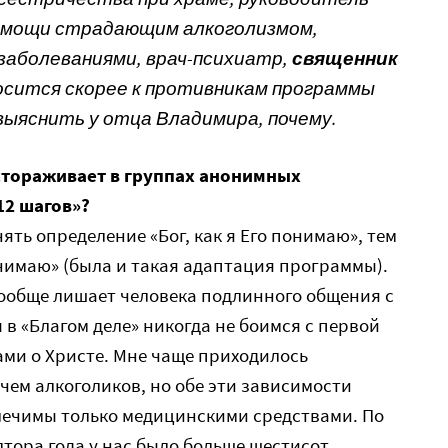
помощи страдающим алкоголизмом,
заболеваниями, врач-психиатр,
священник
сится скорее к противникам программы
выяснить у отца Владимира, почему.
астораживает в группах анонимных
12 шагов»?
нять определение «Бог, как я Его понимаю», тем
онимаю» (была и такая адаптация программы).
вообще лишает человека подлинного общения с
ы в «Благом деле» никогда не боимся с первой
ами о Христе. Мне чаще приходилось
чем алкоголиков, но обе эти зависимости
лечимы только медицинскими средствами. По
лтора года у нас было больше шестисот