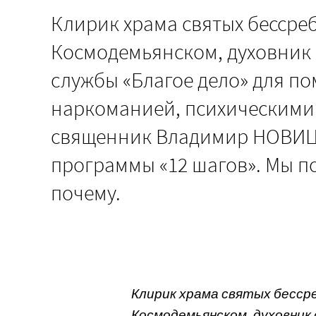
Клирик храма святых бессре
Космодемьянском, духовник 
службы «Благое дело» для 
наркоманией, психическими 
священник Владимир НОВИЦК
программы «12 шагов». Мы п
почему.
Клирик храма святых бесср
Космодемьянском, духовник