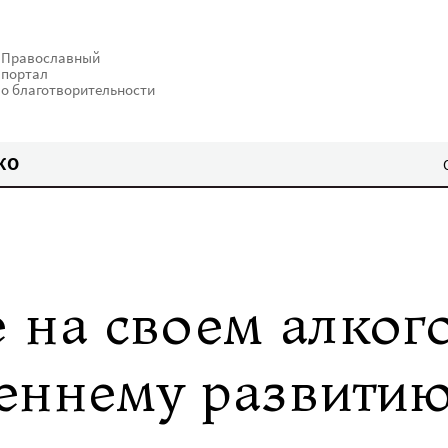
Православный
портал
о благотворительности
КО
 на своем алког
еннему развити