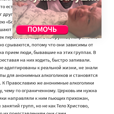
то есть группы взаимопомощи, где люди
 другу. Но, помогая на начальном этапе,
 «Бога, как они Его понимают»,
ешают их дальнейшему развитию. Заранее
век перестанет ходить на группы, непременно
но срываются, потому что они зависимы от
на прием люди, бывавшие на этих группах. В
реставая на них ходить, быстро запивали.
не адаптированы к реальной жизни, не знали
уппы для анонимных алкоголиков и становятся
». К Православию же анонимные алкоголики
му, чему-то ограниченному. Церковь им нужна
ники направляли к ним пьющих прихожан,
занятий групп, но не как Тело Христово,
о их представлениям они сами