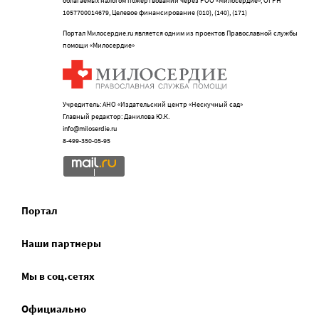
облагаемых налогом пожертвований через РОО «Милосердие», ОГРН
1057700014679, Целевое финансирование (010), (140), (171)
Портал Милосердие.ru является одним из проектов Православной службы
помощи «Милосердие»
Учредитель: АНО «Издательский центр «Нескучный сад»
Главный редактор: Данилова Ю.К.
info@miloserdie.ru
8-499-350-05-95
Портал
Наши партнеры
Мы в соц.сетях
Официально