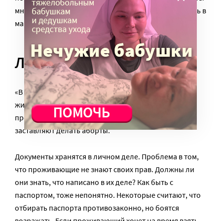
мне готовили, а хочу сама научиться готовить, ходить в
магазины, делать покупки и т.д.»
Личная жизнь
«В некоторых интернатах можно выходить замуж и
жить в отдельных комнатах, а в некоторых это
проблематично. Рожать вообще запрещают,
заставляют делать аборты.
Документы хранятся в личном деле. Проблема в том,
что проживающие не знают своих прав. Должны ли
они знать, что написано в их деле? Как быть с
паспортом, тоже непонятно. Некоторые считают, что
отбирать паспорта противозаконно, но боятся
возражать. Если проживающий хочет на время взять