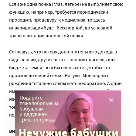
Если же одна почка (глаз, легкое) не выполняет свою
функцию, например, требуется периодически
проводить процедуру гемодиализа, то здесь
инвалидизация будет бесспорной, до успешной
трансплантации донорской почки.
Соглашусь, что потеря дополнительного дохода в
виде пенсии, других льгот – неприятная вещь для
бюджета семьи, но я бы очень хотел, чтобы это
произошло в моей семье. Но, увы. Мои парни с
рождения тотально слепы и это необратимо. А один
имел недоразвития мышечного корсета одной ноги
из-за перенесенного ДЦП, которые исчезли, после
того, как некоторое время (около года, уже в
подростковом возрасте) позанимался спортом.
Виктор Помников
, доктор медицинских наук,