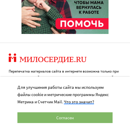
Перепечатка материалов сайта в интернете возможна только при
наличии активной гиперссылки на оригинал материала на сайте
miloserdie.ru
Для улучшения работы сайта мы используем
© 2024 – 2026. Милосердие.ru
файлы cookie и метрические программы Яндекс
Метрика и Счетчик Mail.
Что это значит?
Свидетельство о регистрации СМИ Эл № ФС77-57850 выдано
16+
Согласен
федеральной службой по надзору в сфере связи, информационных
технологий и массовых коммуникаций (Роскомнадзор) 25.04.2014 г.