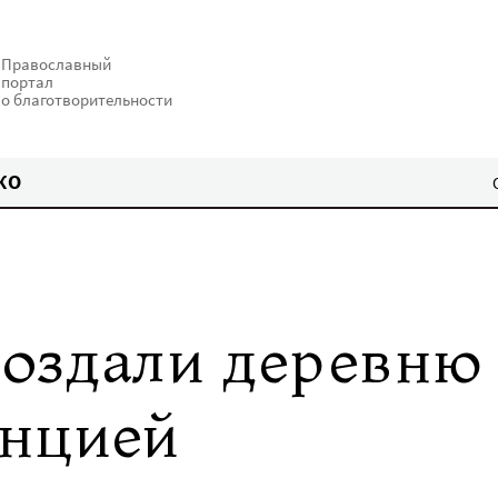
Православный
портал
о благотворительности
КО
оздали деревню
енцией