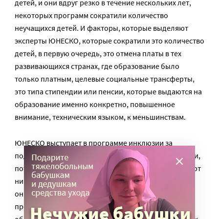
детей, и они вдруг резко в течение нескольких лет,
некоторых программ сократили количество
неучащихся детей. И факторы, которые выделяют
эксперты ЮНЕСКО, которые сократили это количество
детей, в первую очередь, это отмена платы в тех
развивающихся странах, где образование было
только платным, целевые социальные трансферты,
это типа стипендии или пенсии, которые выдаются на
образование именно конкретно, повышенное
внимание, техническим языком, к меньшинствам.
ЮНЕСКО выступает в программе инклюзии за
поддержку, в том числе, многоязычия в образовании,
потому что есть данные о том, что если дети не имеют
никакой возможности обучаться на родном языке –
они менее эффективны в обучении. Поэтому
предлагаются формы инклюзии, инклюзивного