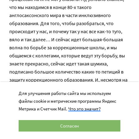
что мы находимся в конце 80-х такого
англосаксонского мира в части инклюзивного
образования. Для того, чтобы разобраться, что
происходит у нас, и почему так у нас все как-то туго,
вяло и так далее… И сейчас идет большая-большая
волна по борьбе за коррекционные школы, и мы
общаемся с коллегами, которые ведут эту борьбу, вы
знаете прекрасно, сейчас идет такая шумиха,
подписано большое количество каких-то петиций в
защиту коррекционного образования. И, несмотря на
то, что я общаюсь со многими коллегами, безусловно,
Для улучшения работы сайта мы используем
их морально поддерживаю и понимаю, что огромное
файлы cookie и метрические программы Яндекс
количество детей находится в этой системе, и сейчас
Метрика и Счетчик Mail.
Что это значит?
они больше ни в какую систему не попали, они
должны продолжать этой системой пользоваться, а
Согласен
система заваливается. Тем не менее, я, безусловно, не
могу быть никаким агентом этого движения, потому