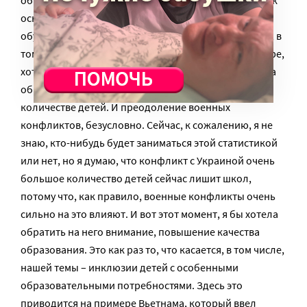
образования, внутри которых дети могут изучать как
основной язык национальный страны, где они
обучаются, но, тем не менее, получать образование, в
том числе, и на своем родном языке. По крайней мере,
хотя бы в начальной школе. Увеличение расходов на
образование, безусловно, деньги играют роль в
количестве детей. И преодоление военных
конфликтов, безусловно. Сейчас, к сожалению, я не
знаю, кто-нибудь будет заниматься этой статистикой
или нет, но я думаю, что конфликт с Украиной очень
большое количество детей сейчас лишит школ,
потому что, как правило, военные конфликты очень
сильно на это влияют. И вот этот момент, я бы хотела
обратить на него внимание, повышение качества
образования. Это как раз то, что касается, в том числе,
нашей темы – инклюзии детей с особенными
образовательными потребностями. Здесь это
приводится на примере Вьетнама, который ввел