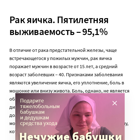
Рак яичка. Пятилетняя
выживаемость – 95,1%
В отличие от рака предстательной железы, чаще
встречающегося у пожилых мужчин, рак яичка
поражает мужчин в возрасте от 15 лет, а средний
возраст заболевших – 40. Признаками заболевания
являются увеличение яичка, его уплотнение, боль в
мошонке или внизу живота. Боль, однако, не является
обязательной, поэтому важнейшая мера ранней
диагностики – это самообследование. Мужчина
должен ежемесячно осматривать и пальпировать
мошонку и при любых сомнениях обращаться к врачу,
который проводит комплексную диагностику.