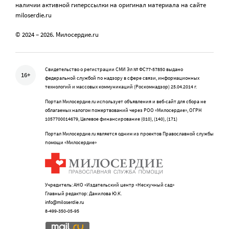
наличии активной гиперссылки на оригинал материала на сайте
miloserdie.ru
© 2024 – 2026. Милосердие.ru
Свидетельство о регистрации СМИ Эл № ФС77-57850 выдано
16+
федеральной службой по надзору в сфере связи, информационных
технологий и массовых коммуникаций (Роскомнадзор) 25.04.2014 г.
Портал Милосердие.ru использует объявления и веб-сайт для сбора не
облагаемых налогом пожертвований через РОО «Милосердие», ОГРН
1057700014679, Целевое финансирование (010), (140), (171)
Портал Милосердие.ru является одним из проектов Православной службы
помощи «Милосердие»
Учредитель: АНО «Издательский центр «Нескучный сад»
Главный редактор: Данилова Ю.К.
info@miloserdie.ru
8-499-350-05-95