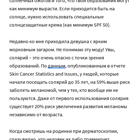
солнечных ожогов и того, что твои образования могут
как минимум вырасти. Если приходится быть на
солнце, нужно использовать специальные
солнцезащитные крема (как минимум SPF 50).
Недавно ко мне приходила девушка с ярким
морковным загаром. Не понимаю эту моду! Увы,
солярий – это очень опасно с точки зрения
образований. По
данным
, опубликованным в отчете
Skin Cancer Statistics and Issues, у людей, которые
начали посещать солярий до 35 лет, на 59% выше риск
заболеть меланомой, чем у тех, кто вообще им не
пользуются. Даже от первого использования солярия
существует 20% риск увеличения развития меланомы
независимо от возраста.
Когда смотришь на родинки при дерматоскопии,
сразу видно, что человек их либо травмирует