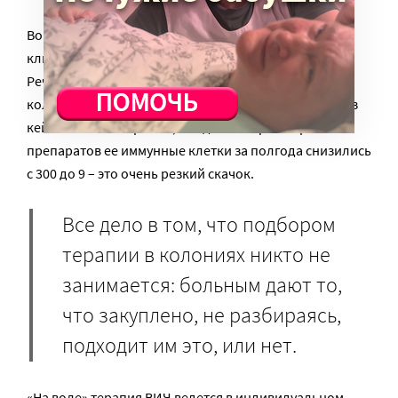
Вопрос работы для заключенных часто становится
ключевым и напрямую связанным с лечением ВИЧ.
Речь об антиреровирусной терапии, которая в
колониях чаще всего не работает. Мы уже помним из
кейса Анны Макаровой, что даже на фоне приема
препаратов ее иммунные клетки за полгода снизились
с 300 до 9 – это очень резкий скачок.
Все дело в том, что подбором
терапии в колониях никто не
занимается: больным дают то,
что закуплено, не разбираясь,
подходит им это, или нет.
«На воле» терапия ВИЧ ведется в индивидуальном