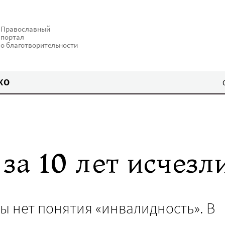
Православный
портал
о благотворительности
КО
за 10 лет исчез
ы нет понятия «инвалидность». В