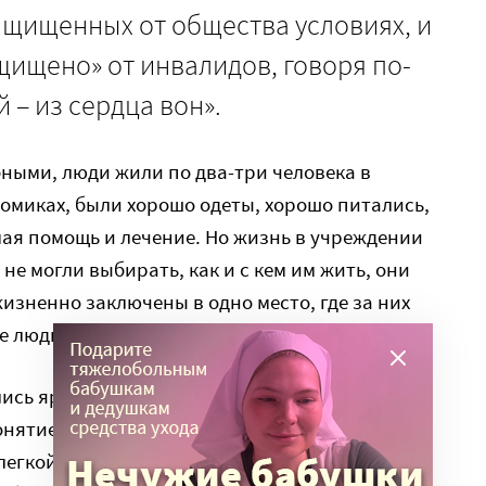
ащищенных от общества условиях, и
ищено» от инвалидов, говоря по-
й – из сердца вон».
ными, люди жили по два-три человека в
домиках, были хорошо одеты, хорошо питались,
ая помощь и лечение. Но жизнь в учреждении
не могли выбирать, как и с кем им жить, они
изненно заключены в одно место, где за них
е люди.
лись яростные споры о качестве жизни в
онятие и определение инвалидности. В начале
легкой, умеренной, глубокой и тяжелой