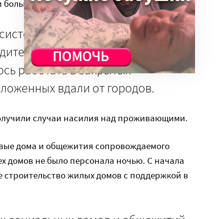
и больше не включались в диагнозы.
 систему интернатов жаловались и
ители, и сами сотрудники,
сь работать в закрытых
ложенных вдали от городов.
олучили случаи насилия над проживающими.
ервые дома и общежития сопровождаемого
х домов не было персонала ночью. С начала
ое строительство жилых домов с поддержкой в