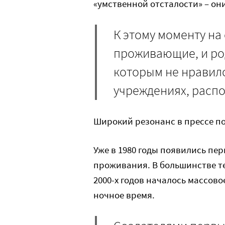
«умственной отсталости» – он
К этому моменту на
проживающие, и род
которым не нравило
учреждениях, распо
Широкий резонанс в прессе п
Уже в 1980 годы появились п
проживания. В большинстве те
2000-х годов началось массов
ночное время.