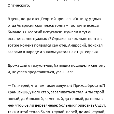
Оптинского.
В день, когда отец Георгий пришел в Оптину, у дома
отца Амвросия скопилась толпа – так почти всегда
бывало. О. Георгий испугался: неужели и тут он
останется «не нужным»? Однако на крыльце почти в
тот же момент появился сам отец Амвросий, поискал
глазами в народе и знаком указал на отца Георгия.
Дрожащий от изумления, батюшка подошел к святому
и, не успев представиться, услышал:
— Ты, иерей, что там та­кое за­ду­мал? При­ход бро­сать?!
Храм, вишь, у него стар, за­ва­ли­вать­ся стал. А ты строй
но­вый, да боль­шой, ка­мен­ный, да теп­лый, да по­лы в
нем чтоб бы­ли де­ре­вян­ные: боль­ных при­во­зить бу­дут,
так им чтоб теп­ло бы­ло. Сту­пай, иерей, до­мой, сту­пай,