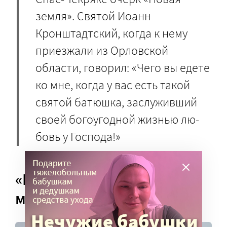
земля». Святой Иоанн
Кронштадтский, когда к нему
приезжали из Орловской
области, говорил: «Чего вы едете
ко мне, когда у вас есть такой
святой батюшка, за­слу­жив­ший
сво­ей бо­го­угод­ной жиз­нью лю­
бовь у Гос­по­да!»
«Как такого человека
можно арестовать?!»