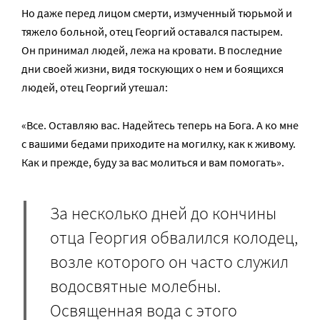
Но даже перед лицом смерти, измученный тюрьмой и
тяжело больной, отец Георгий оставался пастырем.
Он принимал людей, лежа на кровати. В последние
дни своей жизни, видя тоскующих о нем и боящихся
людей, отец Георгий утешал:
«Все. Остав­ляю вас. На­дей­тесь те­перь на Бо­га. А ко мне
с ва­ши­ми бе­да­ми при­хо­ди­те на мо­гил­ку, как к жи­во­му.
Как и преж­де, бу­ду за вас мо­лить­ся и вам по­мо­гать».
За несколько дней до кончины
отца Георгия обвалился колодец,
возле которого он часто служил
водосвятные молебны.
Освященная вода с этого