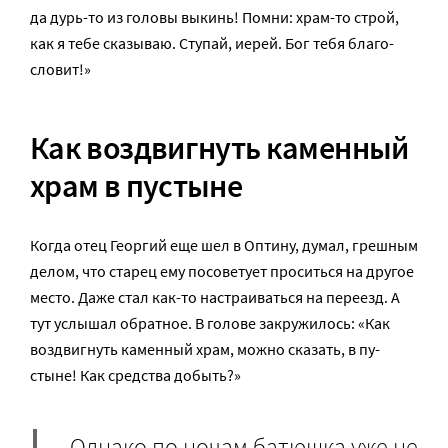
да дурь-то из го­ло­вы вы­кинь! Помни: храм-то строй,
как я те­бе ска­зы­ваю. Сту­пай, иерей. Бог те­бя бла­го­
сло­вит!»
Как воздвигнуть каменный
храм в пустыне
Когда отец Георгий еще шел в Оптину, думал, грешным
делом, что старец ему посоветует проситься на другое
место. Даже стал как-то настраиваться на переезд. А
тут услышал обратное. В голове закружилось: «Как
воз­двиг­нуть ка­мен­ный храм, мож­но ска­зать, в пу­
стыне! Как средства добыть?»
Однако по ночам батюшка уже не