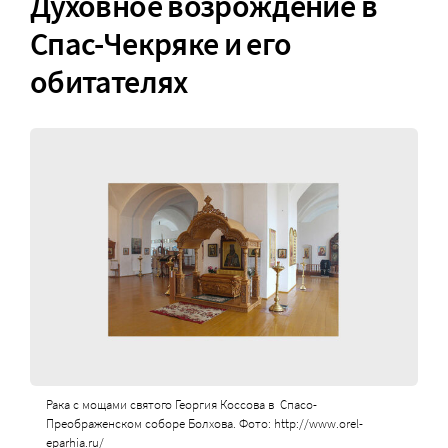
Духовное возрождение в
Спас-Чекряке и его
обитателях
Рака с мощами святого Георгия Коссова в Спасо-
Преображенском соборе Болхова. Фото: http://www.orel-
eparhia.ru/