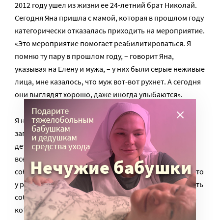
2012 году ушел из жизни ее 24-летний брат Николай.
Сегодня Яна пришла с мамой, которая в прошлом году
категорически отказалась приходить на мероприятие.
«Это мероприятие помогает реабилитироваться. Я
помню ту пару в прошлом году, – говорит Яна,
указывая на Елену и мужа, – у них были серые неживые
лица, мне казалось, что муж вот-вот рухнет. А сегодня
они выглядят хорошо, даже иногда улыбаются».
Я направляюсь к выходу и прохожу мимо стенда,
заполненного фотографиями, с которых смотрят
детки. Очень маленькие и постарше, но абсолютно
все с улыбками на лице. Не увидев этот стенд
собственными глазами, я бы никогда не поверила, что
у родителей может хватить сил и мужества, приклеить
собственными руками фотографию своего ребенка,
которого больше нет в живых. Чтобы подписать его