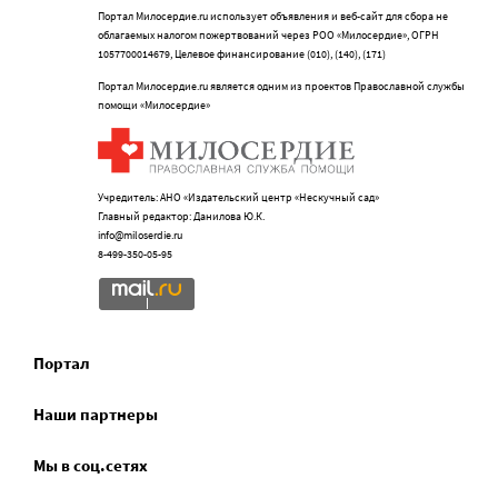
Портал Милосердие.ru использует объявления и веб-сайт для сбора не
облагаемых налогом пожертвований через РОО «Милосердие», ОГРН
1057700014679, Целевое финансирование (010), (140), (171)
Портал Милосердие.ru является одним из проектов Православной службы
помощи «Милосердие»
Учредитель: АНО «Издательский центр «Нескучный сад»
Главный редактор: Данилова Ю.К.
info@miloserdie.ru
8-499-350-05-95
Портал
Наши партнеры
Мы в соц.сетях