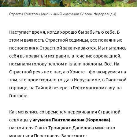
Страсти Христовы (анонимный художник XV века, Нидерланды)
Наступает время, когда хорошо бы забыть о себе. В
этом и важность Страстной седмицы, все покаянные
песнопения к Страстной заканчиваются. Мы пытались
себя выправить и исправить в течение сорока дней,
посыпали голову пеплом и клали поклоны. Все. На
Страстной речь не о нас, а о Христе – фокусируемся на
том, что происходило тогда в Иерусалиме, в Сионской
горнице, на Тайной вечере, в Гефсиманском саду, на
Голгофе.
Как менялись со временем переживания Страстной
седмицы у
игумена Пантелеимона (Королева)
,
настоятеля Свято-Троицкого Данилова мужского
монастыря Переславля-Залесского: