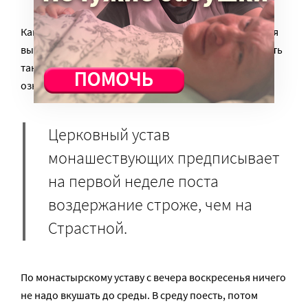
Как-то утром после дня, когда я почти ничего не ел, я
выпил грейпфрутового сока. Я бы не хотел повторять
такого. С другой стороны, если мне плохо, это не
означает, что я что-то делаю неправильно.
Церковный устав
монашествующих предписывает
на первой неделе поста
воздержание строже, чем на
Страстной.
По монастырскому уставу с вечера воскресенья ничего
не надо вкушать до среды. В среду поесть, потом