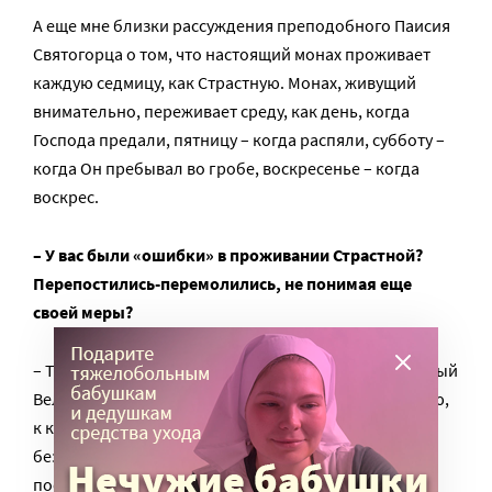
А еще мне близки рассуждения преподобного Паисия
Святогорца о том, что настоящий монах проживает
каждую седмицу, как Страстную. Монах, живущий
внимательно, переживает среду, как день, когда
Господа предали, пятницу – когда распяли, субботу –
когда Он пребывал во гробе, воскресенье – когда
воскрес.
– У вас были «ошибки» в проживании Страстной?
Перепостились-перемолились, не понимая еще
своей меры?
– Такой опыт был у меня во время неофитства. Первый
Великий пост я решил проводить со всей строгостью,
к которой добавлялась моя студенческая
безалаберность. Ничего не приготовил, ничего не
поел.