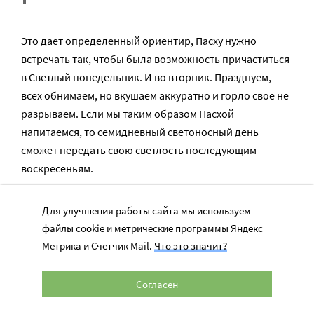
Это дает определенный ориентир, Пасху нужно
встречать так, чтобы была возможность причаститься
в Светлый понедельник. И во вторник. Празднуем,
всех обнимаем, но вкушаем аккуратно и горло свое не
разрываем. Если мы таким образом Пасхой
напитаемся, то семидневный светоносный день
сможет передать свою светлость последующим
воскресеньям.
Для улучшения работы сайта мы используем
файлы cookie и метрические программы Яндекс
ВАМ ВАЖНО, ЧТОБЫ РАЗГОВОР НА ЭТУ
ТЕМУ ПРОДОЛЖИЛСЯ? ПОДДЕРЖИТЕ
Метрика и Счетчик Mail.
Что это значит?
ПОРТАЛ!
Согласен
Мы просим подписаться на небольшой, но
регулярный платеж в пользу нашего сайта.