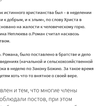
ак истинного христианства был – в неделении
«и к добрым, и к злым», по слову Христа в
сновано на жалости к человеческому горю.
ика Неплюева о.Роман считал насквозь
твом.
. Романа, было поставлено в братстве и дело
аведениях (начальной и сельскохозяйственной
ока в неделю по Закону Божию. За такое время
тям хоть что-то внятное о своей вере.
влен и тем, что многие члены
соблюдали постов, при этом