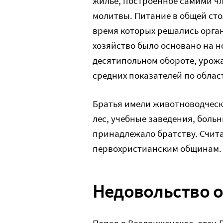
жилье, построенное самими ч
молитвы. Питание в общей сто
время которых решались орга
хозяйство было основано на н
десятипольном обороте, урожа
средних показателей по облас
Братья имели животноводческу
лес, учебные заведения, больн
принадлежало братству. Счита
первохристианским общинам.
Недовольство 
Попав в Воздвиженское, отец 