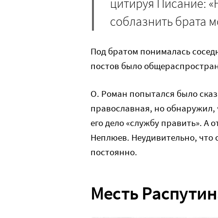
цитируя Писание: «
соблазнить брата м
Под братом понималась соседн
постов было общераспростран
О. Роман попытался было сказа
православная, но обнаружил, 
его дело «службу править». А
Неплюев. Неудивительно, что
постоянно.
Месть Распутин