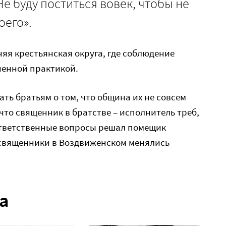
Не буду поститься вовек, чтобы не
оего».
яя крестьянская округа, где соблюдение
енной практикой.
ть братьям о том, что община их не совсем
что священник в братстве – исполнитель треб,
 ответственные вопросы решал помещик
 священники в Воздвиженском менялись
а