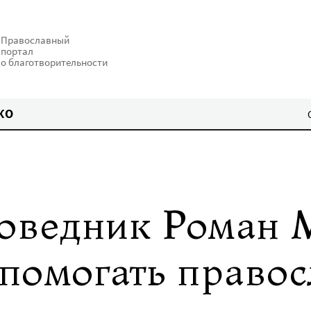
Православный
портал
о благотворительности
КО
оведник Роман 
помогать право