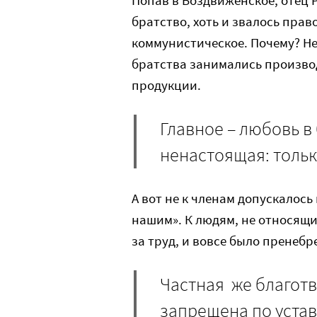
братство, хоть и звалось пра
коммунистическое. Почему? Не
братства занимались произв
продукции.
Главное – любовь в
ненастоящая: только
А вот не к членам допускалось
нашим». К людям, не относящи
за труд, и вовсе было пренеб
Частная же благотв
запрещена по устав