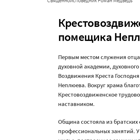
Священноисповедник Роман Медведь
Крестовоздвиж
помещика Неп
Первым местом служения отца
духовной академии, духовного
Воздвижения Креста Господня
Неплюева. Вокруг храма благ
Крестовоздвиженское трудовое
наставником.
Община состояла из братских 
профессиональных занятий. У