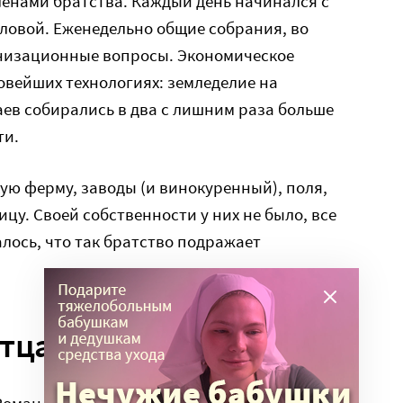
ленами братства. Каждый день начинался с
ловой. Еженедельно общие собрания, во
низационные вопросы. Экономическое
овейших технологиях: земледелие на
ев собирались в два с лишним раза больше
ти.
ю ферму, заводы (и винокуренный), поля,
ицу. Своей собственности у них не было, все
лось, что так братство подражает
отца Романа
Роман сразу заметил разницу: неплюевское