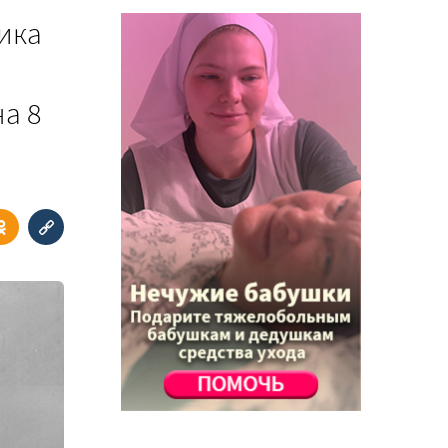
ика
а 8