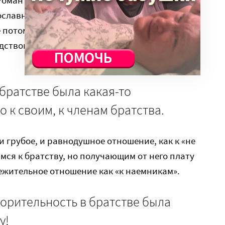
вославным, больше смахивало на
 потому, конечно, что члены православного
одством и продажей спиртосодержащей
 братстве была какая-то
 к своим, к членам братства.
 и грубое, и равнодушное отношение, как к «не
мся к братству, но получающим от него плату
режительное отношение как «к наемникам».
орительность в братстве была
у!