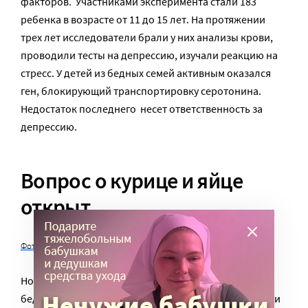
факторов. Участниками эксперимента стали 183
ребенка в возрасте от 11 до 15 лет. На протяжении
трех лет исследователи брали у них анализы крови,
проводили тесты на депрессию, изучали реакцию на
стресс. У детей из бедных семей активным оказался
ген, блокирующий транспортировку серотонина.
Недостаток последнего несет ответственность за
депрессию.
Вопрос о курице и яйце
открыт
Фото с сайта nytimes.com
Но и психические заболевания могут привести к
бедности. Человек с биполярным расстройством или