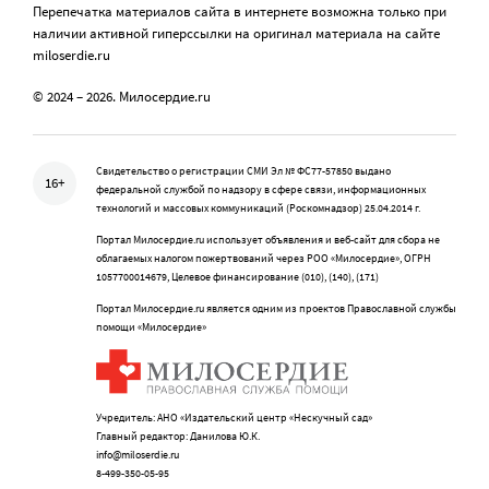
Перепечатка материалов сайта в интернете возможна только при
наличии активной гиперссылки на оригинал материала на сайте
miloserdie.ru
© 2024 – 2026. Милосердие.ru
Свидетельство о регистрации СМИ Эл № ФС77-57850 выдано
16+
федеральной службой по надзору в сфере связи, информационных
технологий и массовых коммуникаций (Роскомнадзор) 25.04.2014 г.
Портал Милосердие.ru использует объявления и веб-сайт для сбора не
облагаемых налогом пожертвований через РОО «Милосердие», ОГРН
1057700014679, Целевое финансирование (010), (140), (171)
Портал Милосердие.ru является одним из проектов Православной службы
помощи «Милосердие»
Учредитель: АНО «Издательский центр «Нескучный сад»
Главный редактор: Данилова Ю.К.
info@miloserdie.ru
8-499-350-05-95