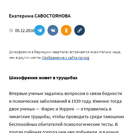
Екатерина САВОСТОЯНОВА
05.12.2016
Шизофрения в бедняцких кварталах встречается значительно чаще,
чем в других местах.
Изображение с сайта npr.org
Шизофрения живет в трущобах
Впервые ученые задались вопросом о связи бедности
и психических заболеваний в 1939 году. Именно тогда
двое ученых — Фарис и Уоррен — отправились в
чикагские трущобы, чтобы проводить среди тамошних
беспокойных обитателей психологические тесты. В
других районах города они уже побывали, и в конце