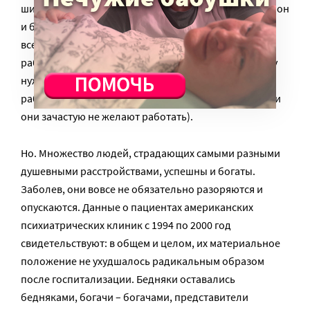
шизофрений способен на безумные поступки (на то он
и больной). Он может поджечь дом, отправиться на
все деньги в кругосветное путешествие, бросить
работу – да все, что угодно. Поскольку он болен, ему
нужно тратить деньги на дорогие лекарства, а на
работу таких людей берут не очень охотно (да и сами
они зачастую не желают работать).
Но. Множество людей, страдающих самыми разными
душевными расстройствами, успешны и богаты.
Заболев, они вовсе не обязательно разоряются и
опускаются. Данные о пациентах американских
психиатрических клиник с 1994 по 2000 год
свидетельствуют: в общем и целом, их материальное
положение не ухудшалось радикальным образом
после госпитализации. Бедняки оставались
бедняками, богачи – богачами, представители