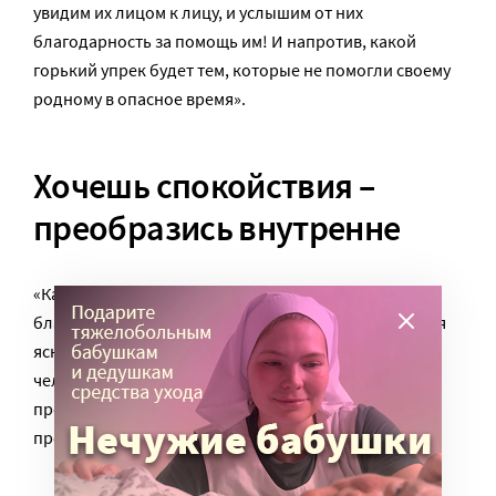
увидим их лицом к лицу, и услышим от них
благодарность за помощь им! И напротив, какой
горький упрек будет тем, которые не помогли своему
родному в опасное время».
Хочешь спокойствия –
преобразись внутренне
«Как только человек постарается стяжать кротость,
благодушие, мир, любовь, то на душе его становится
ясно, спокойно, и вместе с этим преображается весь
человек. Поэтому, если христианин желает себе
преображения внешнего, то он должен сначала
преобразиться внутренно».