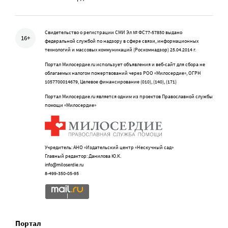
Свидетельство о регистрации СМИ Эл № ФС77-57850 выдано
16+
федеральной службой по надзору в сфере связи, информационных
технологий и массовых коммуникаций (Роскомнадзор) 25.04.2014 г.
Портал Милосердие.ru использует объявления и веб-сайт для сбора не
облагаемых налогом пожертвований через РОО «Милосердие», ОГРН
1057700014679, Целевое финансирование (010), (140), (171)
Портал Милосердие.ru является одним из проектов Православной службы
помощи «Милосердие»
Учредитель: АНО «Издательский центр «Нескучный сад»
Главный редактор: Данилова Ю.К.
info@miloserdie.ru
8-499-350-05-95
Портал