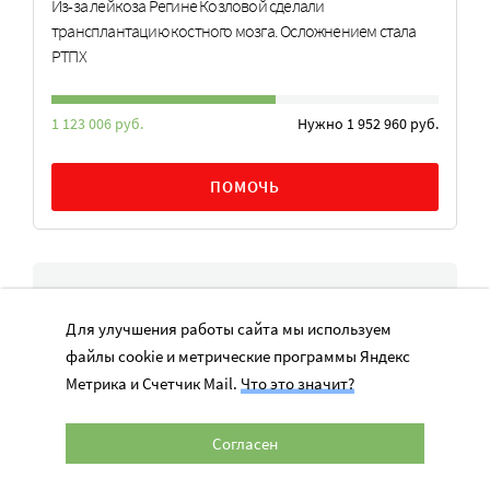
Из-за лейкоза Регине Козловой сделали
трансплантацию костного мозга. Осложнением стала
РТПХ
1 123 006 руб.
Нужно 1 952 960 руб.
ПОМОЧЬ
ЧТО БУДЕТ
Для улучшения работы сайта мы используем
Заявки на конкурс «Лидеры корпоративной
файлы cookie и метрические программы Яндекс
благотворительности – 2026» принимают
Метрика и Счетчик Mail.
Что это значит?
до 25 августа
25 июн. - 25 авг. 2026
Согласен
Прием заявок на грантовый конкурс в сфере