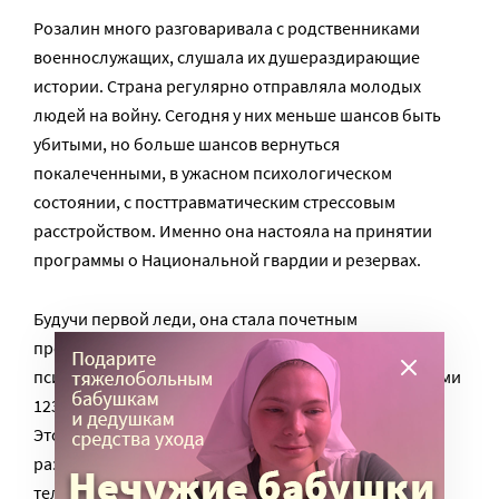
Розалин много разговаривала с родственниками
военнослужащих, слушала их душераздирающие
истории. Страна регулярно отправляла молодых
людей на войну. Сегодня у них меньше шансов быть
убитыми, но больше шансов вернуться
покалеченными, в ужасном психологическом
состоянии, с посттравматическим стрессовым
расстройством. Именно она настояла на принятии
программы о Национальной гвардии и резервах.
Будучи первой леди, она стала почетным
председателем Президентской комиссии по
психическому здоровью и создала вместе с коллегами
123 общественных центра психического здоровья.
Этого было, конечно, недостаточно, центры были
разные, часто просто небольшие комнаты с
телефоном посреди маленького городка или