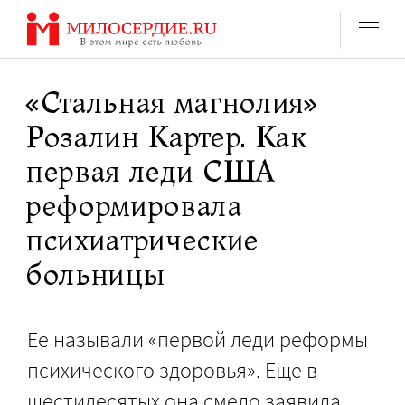
Перейти
к
содержанию
«Стальная магнолия»
Розалин Картер. Как
первая леди США
реформировала
психиатрические
больницы
Ее называли «первой леди реформы
психического здоровья». Еще в
шестидесятых она смело заявила,