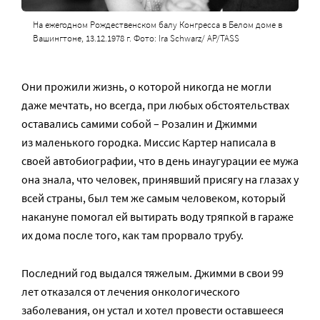
На ежегодном Рождественском балу Конгресса в Белом доме в
Вашингтоне, 13.12.1978 г. Фото: Ira Schwarz/
AP/TASS
Они прожили жизнь, о которой никогда не могли
даже мечтать, но всегда, при любых обстоятельствах
оставались самими собой – Розалин и Джимми
из маленького городка. Миссис Картер написала в
своей автобиографии, что в день инаугурации ее мужа
она знала, что человек, принявший присягу на глазах у
всей страны, был тем же самым человеком, который
накануне помогал ей вытирать воду тряпкой в гараже
их дома после того, как там прорвало трубу.
Последний год выдался тяжелым. Джимми в свои 99
лет отказался от лечения онкологического
заболевания, он устал и хотел провести оставшееся