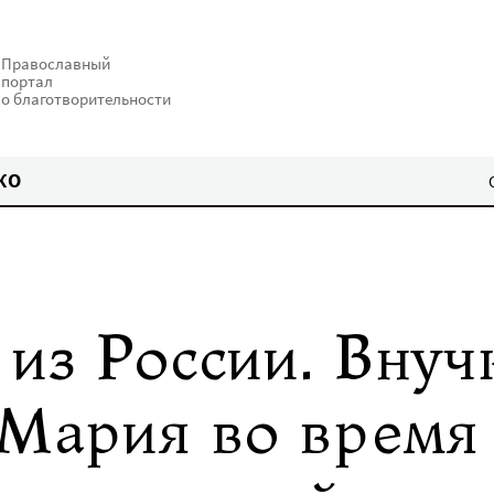
Православный
портал
о благотворительности
КО
из России. Внуч
 Мария во время