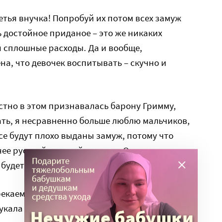
ретья внучка! Попробуй их потом всех замуж
ь достойное приданое – это же никаких
 сплошные расходы. Да и вообще,
на, что девочек воспитывать – скучно и
стно в этом признавалась барону Гримму,
зать, я несравненно больше люблю мальчиков,
все будут плохо выданы замуж, потому что
нее русской великой княжны. Они не сумеют
м будет казаться мелким…»
екаемых ей несчастьях ничего не знала и
кала на руках у кормилиц и нянек.