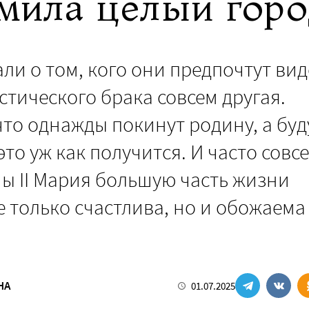
мила целый горо
ли о том, кого они предпочтут вид
тического брака совсем другая.
то однажды покинут родину, а буд
то уж как получится. И часто совс
ны II Мария большую часть жизни
 только счастлива, но и обожаема
НА
01.07.2025