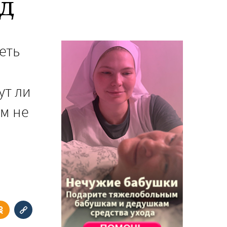
д
еть
ут ли
ем не