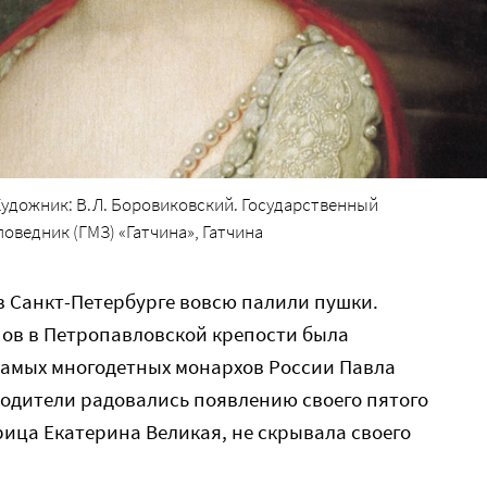
удожник: В.Л. Боровиковский. Государственный
ведник (ГМЗ) «Гатчина», Гатчина
 в Санкт-Петербурге вовсю палили пушки.
ов в Петропавловской крепости была
 самых многодетных монархов России Павла
родители радовались появлению своего пятого
рица Екатерина Великая, не скрывала своего