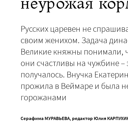
неурожая кор
Русских царевен не спрашива
своим женихом. Задача динас
Великие княжны понимали, ч
они счастливы на чужбине – э
получалось. Внучка Екатери
прожила в Веймаре и была не
горожанами
Серафима МУРАВЬЕВА
, редактор
Юлия КАРПУХИ