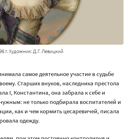
6 г. Художник: Д.Г. Левицкий
инимала самое деятельное участие в судьбе
своему. Старших внуков, наследника престола
ла I, Константина, она забрала к себе и
 нужным: не только подбирала воспитателей и
ации, как и чем кормить цесаревичей, писала
ировала одежду.
телям, при этом постоянно контролируя и